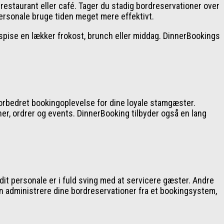
estaurant eller café. Tager du stadig bordreservationer over
personale bruge tiden meget mere effektivt.
at spise en lækker frokost, brunch eller middag. DinnerBookings
forbedret bookingoplevelse for dine loyale stamgæster.
ner, ordrer og events. DinnerBooking tilbyder også en lang
it personale er i fuld sving med at servicere gæster. Andre
kan administrere dine bordreservationer fra et bookingsystem,