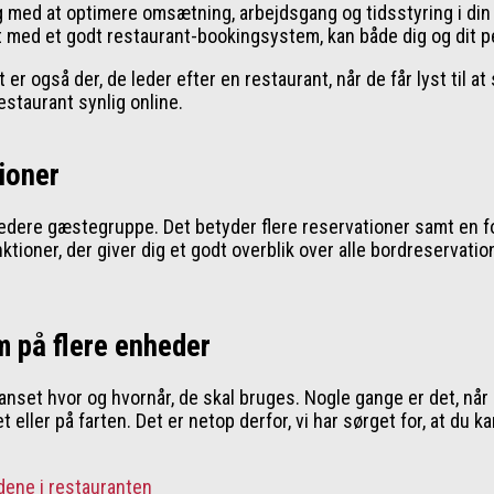
med at optimere omsætning, arbejdsgang og tidsstyring i din r
ret med et godt restaurant-bookingsystem, kan både dig og dit 
 er også der, de leder efter en restaurant, når de får lyst til 
staurant synlig online.
ioner
bredere gæstegruppe. Det betyder flere reservationer samt en 
tioner, der giver dig et godt overblik over alle bordreservatio
m på flere enheder
set hvor og hvornår, de skal bruges. Nogle gange er det, når d
eller på farten. Det er netop derfor, vi har sørget for, at du 