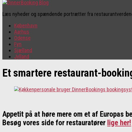
Læs nyheder og spændende portrætter fra restaurantverde
København
Aarhus
Odense
Fyn
Sjælland
Jylland
Et smartere restaurant-booki
Appetit på at høre mere om et af Europas 
Besøg vores side for restauratører
lige her!