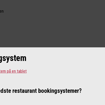
nen
ngsystem
bedste restaurant bookingsystemer?