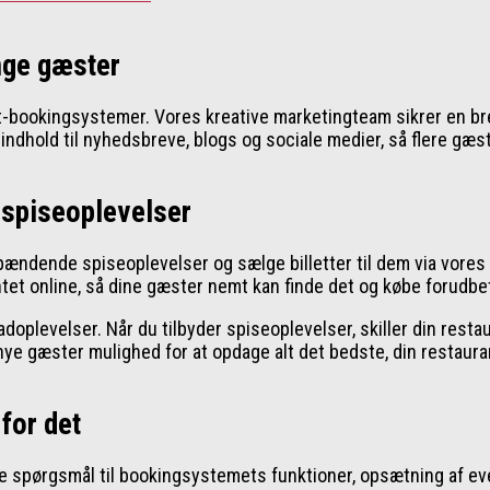
nge gæster
t-bookingsystemer. Vores kreative marketingteam sikrer en bre
hold til nyhedsbreve, blogs og sociale medier, så flere gæste
 spiseoplevelser
ændende spiseoplevelser og sælge billetter til dem via vores
tet online, så dine gæster nemt kan finde det og købe forudbeta
oplevelser. Når du tilbyder spiseoplevelser, skiller din resta
e gæster mulighed for at opdage alt det bedste, din restauran
for det
lle spørgsmål til bookingsystemets funktioner, opsætning af ev