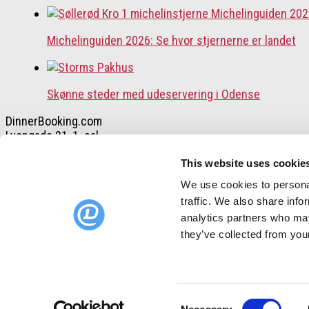
Michelinguiden 2026: Se hvor stjernerne er landet
Skønne steder med udeservering i Odense
DinnerBooking.com
Lyongade 21, 1. sal
2300 København S.
This website uses cookie
+45 32 55 50 48
We use cookies to personal
traffic. We also share info
DinnerBooking.com
analytics partners who may
For restauranter
Et smartere restaurant-bookingsystem
they’ve collected from your
Consent