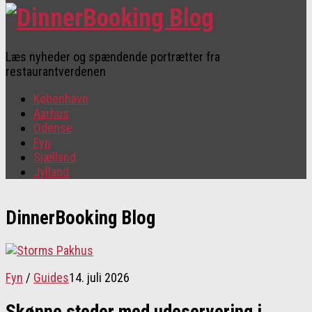
Læs nyheder og spændende portrætter fra
restaurantverdenen
København
Aarhus
Odense
Fyn
Sjælland
Jylland
DinnerBooking Blog
Fyn
/
Guides
14. juli 2026