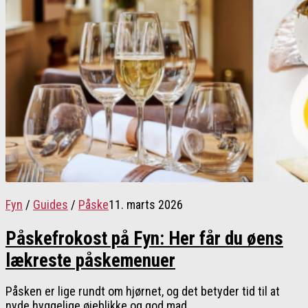
Fyn
/
Guides
/
Påske
11. marts 2026
Påskefrokost på Fyn: Her får du øens
lækreste påskemenuer
Påsken er lige rundt om hjørnet, og det betyder tid til at
nyde hyggelige øjeblikke og god mad...