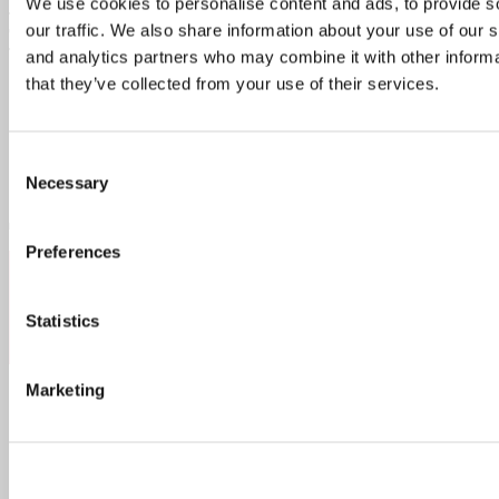
We use cookies to personalise content and ads, to provide s
tømmermændsguide
our traffic. We also share information about your use of our s
and analytics partners who may combine it with other informa
Skal du ud i weekenden? Så har vi en tømmermændsguide
that they’ve collected from your use of their services.
klar til dagen derpå, som kan kurere enhver...
Consent
Næste side »
Necessary
Selection
Preferences
Follow:
Statistics
Marketing
Popular Posts
Recent Posts