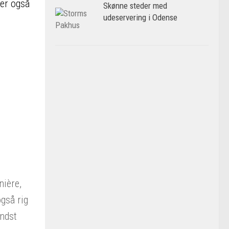
der også
Skønne steder med
udeservering i Odense
nière,
gså rig
indst