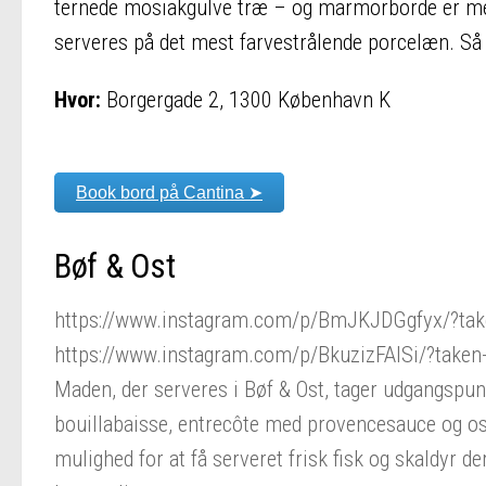
ternede mosiakgulve træ – og marmorborde er med t
serveres på det mest farvestrålende porcelæn. Så h
Hvor:
Borgergade 2, 1300 København K
Book bord på Cantina ➤
Bøf & Ost
https://www.instagram.com/p/BmJKJDGgfyx/?tak
https://www.instagram.com/p/BkuzizFAISi/?taken
Maden, der serveres i Bøf & Ost, tager udgangspu
bouillabaisse, entrecôte med provencesauce og ost
mulighed for at få serveret frisk fisk og skaldyr de