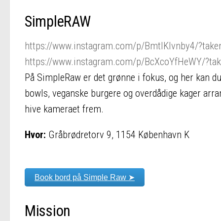
SimpleRAW
https://www.instagram.com/p/BmtIKIvnby4/?take
https://www.instagram.com/p/BcXcoYfHeWY/?ta
På SimpleRaw er det grønne i fokus, og her kan d
bowls, veganske burgere og overdådige kager arrang
hive kameraet frem.
Hvor:
Gråbrødretorv 9, 1154 København K
Book bord på Simple Raw ➤
Mission