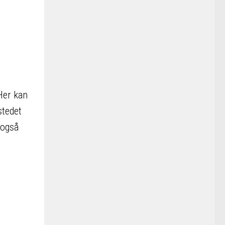
Her kan
stedet
 også