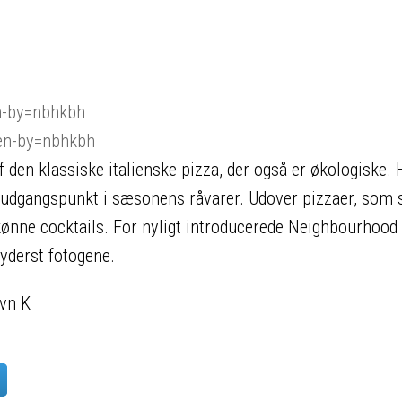
n-by=nbhkbh
en-by=nbhkbh
en klassiske italienske pizza, der også er økologiske. 
 udgangspunkt i sæsonens råvarer. Udover pizzaer, som 
skønne cocktails. For nyligt introducerede Neighbourhood
yderst fotogene.
avn K