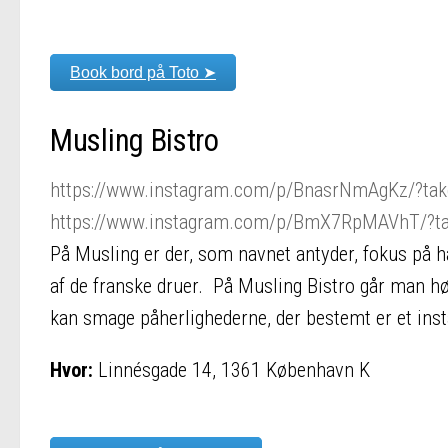
Book bord på Toto ➤
Musling Bistro
https://www.instagram.com/p/BnasrNmAgKz/?tak
https://www.instagram.com/p/BmX7RpMAVhT/?ta
På Musling er der, som navnet antyder, fokus på ha
af de franske druer. På Musling Bistro går man hø
kan smage påherlighederne, der bestemt er et inst
Hvor:
Linnésgade 14, 1361 København K