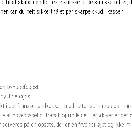
il at skabe den flotteste kulisse til de smukke retter, 
er kan du helt sikkert få et par skarpe skud i kassen.
en-by=boefogost
-by=boefogost
nkt i det franske landkøkken med retter som moules mari
e af hovedsageligt fransk oprindelse. Derudover er der o
r serveres på en opsats, der er en fryd for øjet og ikke m