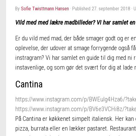
by
Sofie Twisttmann Hansen
· Published
27. september 2018
· 
Vild med med lækre madbilleder? Vi har samlet en g
Er du vild med mad, der både smager godt og er en 
oplevelse, der udover at smage forrygende også får
instragram? Vi har samlet en guide til dig med ni r
instavenlige, og som gør det svært for dig at lade
Cantina
https://www.instagram.com/p/BWEuIg4Hza6/?tak
https://www.instagram.com/p/BV6e3VCHi8z/?tak
På Cantina er køkkenet simpelt italiensk. Her kan du
pizza, burrata eller en lækker pastaret. Restaura