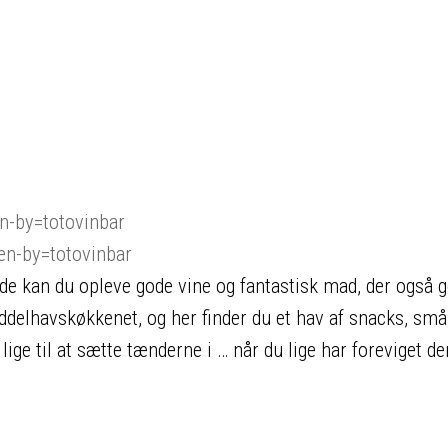
n-by=totovinbar
n-by=totovinbar
e kan du opleve gode vine og fantastisk mad, der også g
Middelhavskøkkenet, og her finder du et hav af snacks, små
 lige til at sætte tænderne i … når du lige har foreviget d