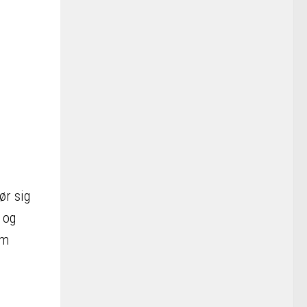
ør sig
 og
em