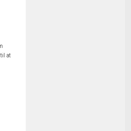
om
il at