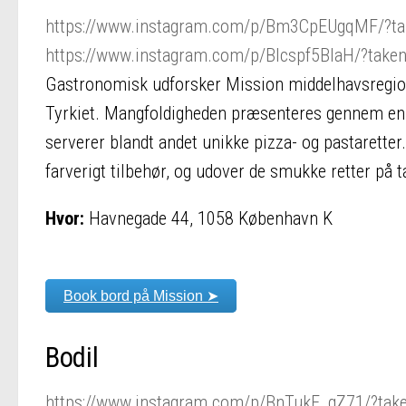
https://www.instagram.com/p/Bm3CpEUgqMF/?ta
https://www.instagram.com/p/Blcspf5BIaH/?take
Gastronomisk udforsker Mission middelhavsregionen
Tyrkiet. Mangfoldigheden præsenteres gennem en c
serverer blandt andet unikke pizza- og pastaretter
farverigt tilbehør, og udover de smukke retter på 
Hvor:
Havnegade 44, 1058 København K
Book bord på Mission ➤
Bodil
https://www.instagram.com/p/BnTukE_gZ71/?take