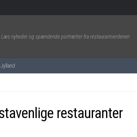
Læs nyheder og spændende portrætter fra restaurantverdenen
Jylland
nstavenlige restauranter