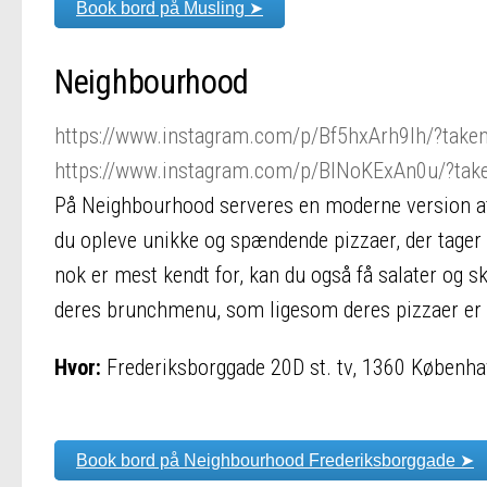
Book bord på Musling ➤
Neighbourhood
https://www.instagram.com/p/Bf5hxArh9lh/?take
https://www.instagram.com/p/BlNoKExAn0u/?tak
På Neighbourhood serveres en moderne version af d
du opleve unikke og spændende pizzaer, der tager
nok er mest kendt for, kan du også få salater og 
deres brunchmenu, som ligesom deres pizzaer er 
Hvor:
Frederiksborggade 20D st. tv, 1360 Københ
Book bord på Neighbourhood Frederiksborggade ➤