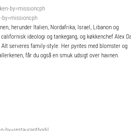
ken-by=missioncph
n-by=missioncph
, herunder Italien, Nordafrika, Israel, Libanon og
alifornisk ideologi og tankegang, og køkkenchef Alex D
. Alt serveres family-style. Her pyntes med blomster og
tallerkenen, får du også en smuk udsigt over havnen.
n-by=restaurantbodil