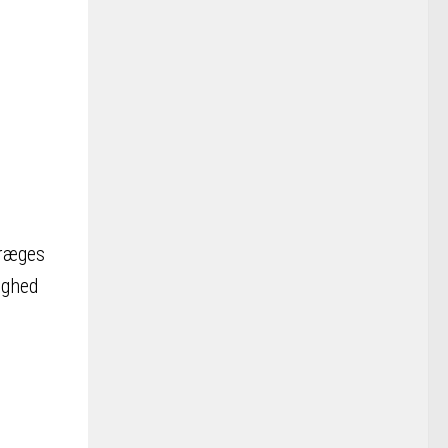
præges
ighed