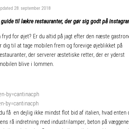
Updated
28. september 2018
uide til lækre restauranter, der gør sig godt på instagr
fryd for øjet? Er du altid på jagt efter den næste gastr
 dig til at tage mobilen frem og forevige øjeblikket på
estauranter, der serverer æstetiske retter, der er yderst
 mobilen blive i lommen.
en-by=cantinacph
en-by=cantinacph
 få en dejlig ikke mindst flot bid af italien, hvad enten d
ntens rå indretning med industrilamper, beton på væggene