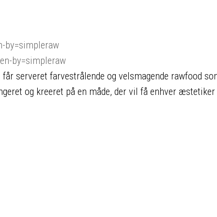
n-by=simpleraw
ken-by=simpleraw
u får serveret farvestrålende og velsmagende rawfood s
eret og kreeret på en måde, der vil få enhver æstetiker t