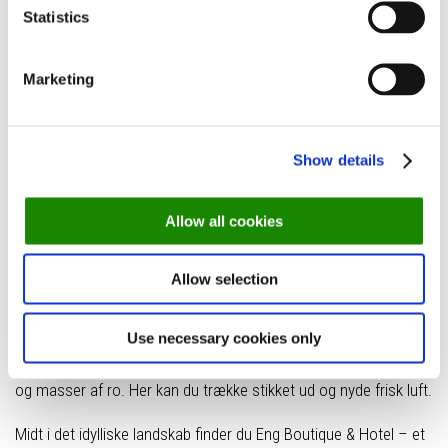
Møn: Natur, ro og smag hos Egn Boutique
Statistics
& Hotel
Marketing
Show details
Allow all cookies
Allow selection
Foto: Egn Boutique & Hotel
Møn er en af Danmarks smukkeste øer, kendt kendt for sin
Use necessary cookies only
storslåede natur, særligt de ikoniske Møns Klint, grønne skove
og masser af ro. Her kan du trække stikket ud og nyde frisk luft.
Midt i det idylliske landskab finder du Eng Boutique & Hotel – et