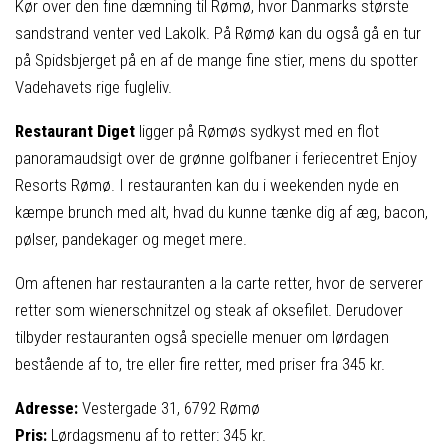
Kør over den fine dæmning til Rømø, hvor Danmarks største
sandstrand venter ved Lakolk. På Rømø kan du også gå en tur
på Spidsbjerget på en af de mange fine stier, mens du spotter
Vadehavets rige fugleliv.
Restaurant Diget
ligger på Rømøs sydkyst med en flot
panoramaudsigt over de grønne golfbaner i feriecentret Enjoy
Resorts Rømø. I restauranten kan du i weekenden nyde en
kæmpe brunch med alt, hvad du kunne tænke dig af æg, bacon,
pølser, pandekager og meget mere.
Om aftenen har restauranten a la carte retter, hvor de serverer
retter som wienerschnitzel og steak af oksefilet. Derudover
tilbyder restauranten også specielle menuer om lørdagen
bestående af to, tre eller fire retter, med priser fra 345 kr.
Adresse:
Vestergade 31, 6792 Rømø
Pris:
Lørdagsmenu af to retter: 345 kr.