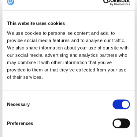
oplevelser, der venter på Bornholm.
En oplevelse, du ikke vil snyde dig selv for, ligger i Allinge. Nemlig
This website uses cookies
Nordlandet,
der er blot et par skridt fra vandkanten. Her vil du
We use cookies to personalise content and ads, to
kunne nyde smuk havudsigt samt velsmag, god service og en
provide social media features and to analyse our traffic.
dejlig atmosfære.
We also share information about your use of our site with
our social media, advertising and analytics partners who
På menukortet finder du forskellige a la carte retter, herunder
may combine it with other information that you’ve
okse skuldermørbrad eller stegt havkat. Hvis du har svært ved
provided to them or that they’ve collected from your use
at beslutte dig, kan du også vælge Nordlandsmenuen, der
of their services.
består af fire retter, som køkkenet vælger.
Hvor:
Strandvejen 68, 3770 Allinge
Consent
Necessary
Selection
Book bord på Nordlandet
Preferences