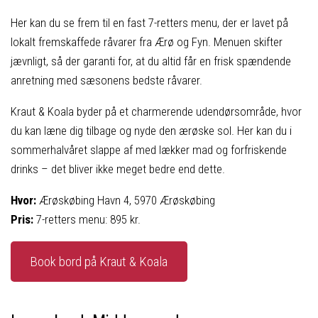
Her kan du se frem til en fast 7-retters menu, der er lavet på
lokalt fremskaffede råvarer fra Ærø og Fyn. Menuen skifter
jævnligt, så der garanti for, at du altid får en frisk spændende
anretning med sæsonens bedste råvarer.
Kraut & Koala byder på et charmerende udendørsområde, hvor
du kan læne dig tilbage og nyde den ærøske sol. Her kan du i
sommerhalvåret slappe af med lækker mad og forfriskende
drinks – det bliver ikke meget bedre end dette.
Hvor:
Ærøskøbing Havn 4, 5970 Ærøskøbing
Pris:
7-retters menu: 895 kr.
Book bord på Kraut & Koala