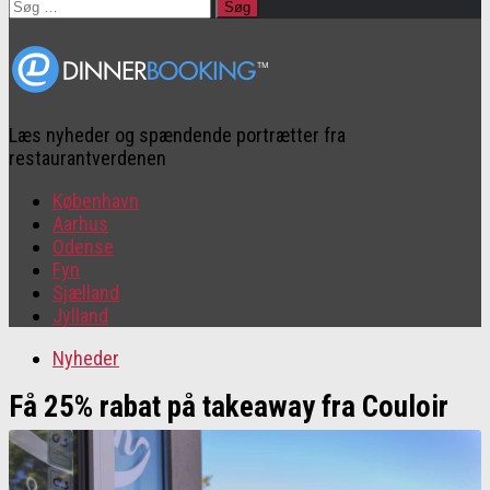
Søg
efter:
Læs nyheder og spændende portrætter fra
restaurantverdenen
København
Aarhus
Odense
Fyn
Sjælland
Jylland
Nyheder
Få 25% rabat på takeaway fra Couloir