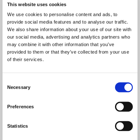
opleve restaurantens mad derhjemme – endda med rabat.
This website uses cookies
Det tilbyder nemlig takeaway med 25% rabat.
We use cookies to personalise content and ads, to
provide social media features and to analyse our traffic.
Takeawaymenu – inklusiv 25% rabat
We also share information about your use of our site with
our social media, advertising and analytics partners who
Takeawaymenuen er:
may combine it with other information that you’ve
provided to them or that they’ve collected from your use
Couloir burger med fritter – kan fås vegetarisk
of their services.
Dagens ret – se vores hjemmeside for menu
Lammekrone med timian/hvidløgsvendte kartofler,
rødvisnsky og tzatziki
Consent
Couloir cæsar salat
Necessary
Selection
Kalvefilet med fritter, bearnaise og rødvinssky mm.
Pasta papadelle serveret i flødesovs med timian,
friske asparges- toppet med unghane bryst – kan fåes
Preferences
vegetarisk
Prisen pr. ret følger deres menukort fratrukket 25% – eksl.
Statistics
billetgebyr
Se
menu