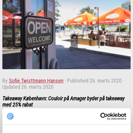
by
Sofie Twisttmann Hansen
· Published
26. marts 2020
·
Updated
26. marts 2020
Takeaway København: Couloir på Amager byder på takeaway
med 25% rabat
Normalt ville man i disse solskinsdage nok sidde og nyde
udsigten til Amager Strandpark på Couloirs store terasse.
Men selv om det ikke er muligt, så kan man dog stadig