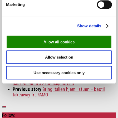
Marketing
EKSTRA:
Husets vin hvid eller rød til kr. 150,-
Show details
25 cl Sodavand; pepsi, pepsi max, miranda orange, faxekondi
kr. 25,-
Allow all cookies
Bestil takeaway fra Couloir ➤
Allow selection
Tags:
København
Use necessary cookies only
Next story
Takeaway: Smørrebrød, varme retter og
påskemenu fra Skoemagerkroen
Previous story
Bring Italien hjem i stuen – bestil
takeaway fra FAMO
Follow: