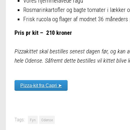
Vores hjemmelavede ragu
Rosmarinkartofler og bagte tomater i lækker o
Frisk rucola og flager af modnet 36 måneder
Pris pr kit – 210 kroner
Pizzakittet skal bestilles senest dagen før, og kan a
hele Odense. Såfremt dette bestilles vil kittet bliv
Pizza-kit fra Capri ➤
Tags:
Fyn
Odense