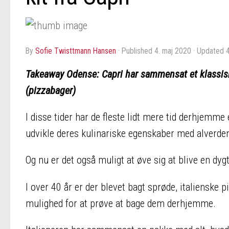
by
Sofie Twisttmann Hansen
· Published
4. maj 2020
· Updated
Takeaway Odense: Capri har sammensat et klassisk i
(pizzabager)
I disse tider har de fleste lidt mere tid derhjemm
udvikle deres kulinariske egenskaber med alverd
Og nu er det også muligt at øve sig at blive en dyg
I over 40 år er der blevet bagt sprøde, italienske
mulighed for at prøve at bage dem derhjemme.