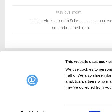
PREVIOUS STORY
Tid til selvforkælelse: Få Schønnemanns populær
smørrebrød med hjem.
This website uses cookie
We use cookies to personal
DinnerBooking.com
traffic. We also share info
Lyongade 21, 1. sal
analytics partners who may
2300 København S.
they’ve collected from your
DinnerBooking.com
For restauranter
Consent