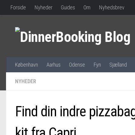
Forside
Nyheder
Guides
Om
Nyhedsbrev
København
Aarhus
Odense
Fyn
Sjælland
NYHEDER
Find din indre pizzaba
kit fra Capri