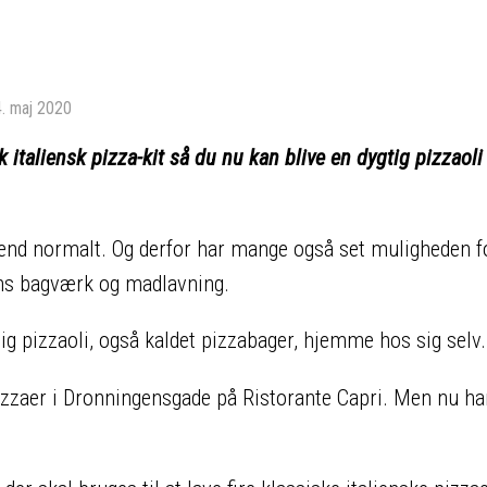
4. maj 2020
taliensk pizza-kit så du nu kan blive en dygtig pizzaoli
e end normalt. Og derfor har mange også set muligheden f
ens bagværk og madlavning.
tig pizzaoli, også kaldet pizzabager, hjemme hos sig selv.
 pizzaer i Dronningensgade på Ristorante Capri. Men nu h