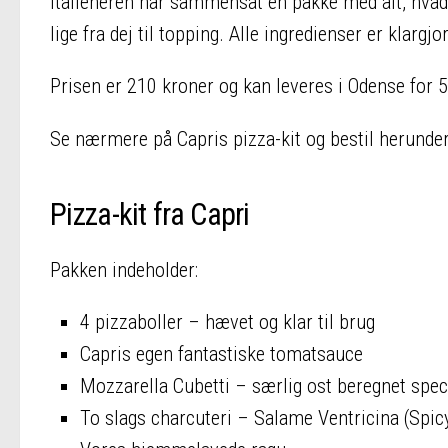
Italieneren har sammensat en pakke med alt, hvad de
lige fra dej til topping. Alle ingredienser er klargjo
Prisen er 210 kroner og kan leveres i Odense for 5
Se nærmere på Capris pizza-kit og bestil herunder
Pizza-kit fra Capri
Pakken indeholder:
4 pizzaboller – hævet og klar til brug
Capris egen fantastiske tomatsauce
Mozzarella Cubetti – særlig ost beregnet specie
To slags charcuteri – Salame Ventricina (Spic