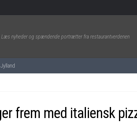
Læs nyheder og spændende portrætter fra restaurantverdenen
Jylland
ger frem med italiensk piz