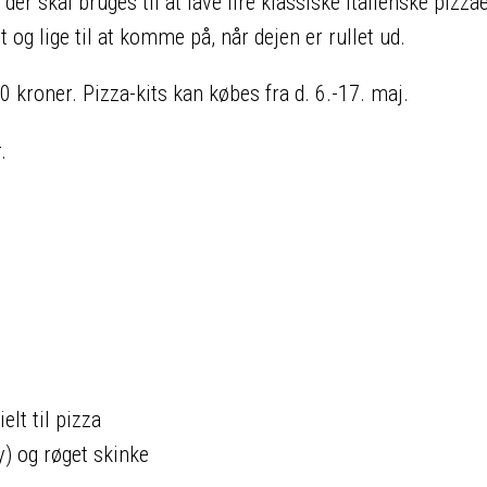
r skal bruges til at lave fire klassiske italienske pizza
rt og lige til at komme på, når dejen er rullet ud.
0 kroner. Pizza-kits kan købes fra d. 6.-17. maj.
.
lt til pizza
y) og røget skinke