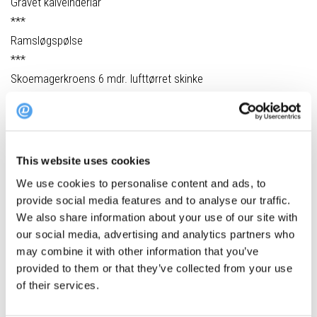
Gravet kalveinderlår
***
Ramsløgspølse
***
Skoemagerkroens 6 mdr. lufttørret skinke
***
Glaseret svinekæbe
***
Oksehøjrebsfilet
This website uses cookies
***
We use cookies to personalise content and ads, to
Dansk Landkylling
provide social media features and to analyse our traffic.
***
We also share information about your use of our site with
Spidskål med Vesterhavsost (vegetatisk)
our social media, advertising and analytics partners who
***
may combine it with other information that you’ve
provided to them or that they’ve collected from your use
Danske oste
of their services.
***
Rabarbertrifili