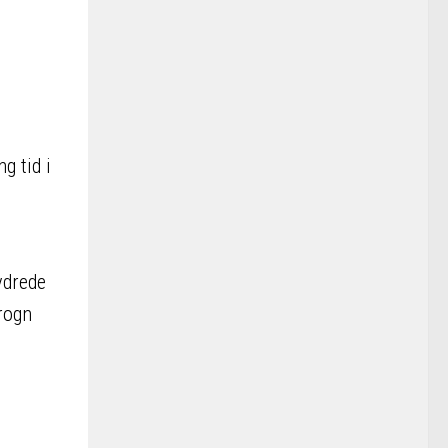
g tid i
ydrede
rogn