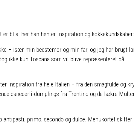
 er bl.a. her han henter inspiration og kokkekundskaber:
ke – især min bedstemor og min far, og jeg har brugt lan
r dog ikke kun Toscana som vil blive repræsenteret på
ter inspiration fra hele Italien – fra den smagfulde og kr
nende canederli-dumplings fra Trentino og de lækre Multe
ro antipasti, primo, secondo og dulce. Menukortet skifter