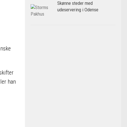
Skønne steder med
udeservering i Odense
enske
skifter
ller han