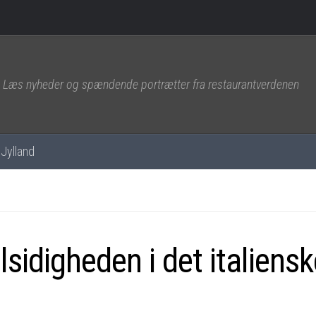
Læs nyheder og spændende portrætter fra restaurantverdenen
Jylland
alsidigheden i det italiens