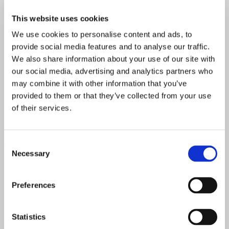
mange mennesker. Det er faktisk helt vildt, hvad vi kan få til
at gro i kasser ude på Holmen. Med kød har du et helt liv,
This website uses cookies
der skal leves for til sidst at blive slagtet. Det giver bare
We use cookies to personalise content and ads, to
mere mening, at vi bruger grøntsager langt mere,” siger
Kenneth.
provide social media features and to analyse our traffic.
We also share information about your use of our site with
our social media, advertising and analytics partners who
may combine it with other information that you’ve
Grøntsagen skal være det store samtaleemne
provided to them or that they’ve collected from your use
of their services.
I krudthuset på Holmen bygger restauranten på ”fra jord til
bord”-tanken og grøntsagerne og urterne er lige uden for
døren eller bliver hentet lokalt, men med pop up-konceptet
Consent
trækker Kenneth og co. den endnu længere.
Necessary
Selection
“Det skal være endnu mere grønt og helst økologisk det
hele. Det bliver et laboratorium, hvor visionen er at gøre
Preferences
grøntsagen til det helt store samtaleemne. Vi kommer til at
have lidt kød og fisk på menuen – meget med æg og måske
nogle østers, men ikke store bøffer.
Statistics