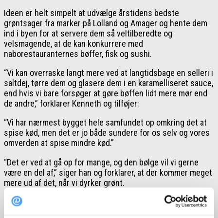
Ideen er helt simpelt at udvælge årstidens bedste
grøntsager fra marker på Lolland og Amager og hente dem
ind i byen for at servere dem så veltilberedte og
velsmagende, at de kan konkurrere med
naborestauranternes bøffer, fisk og sushi.
“Vi kan overraske langt mere ved at langtidsbage en selleri i
saltdej, tørre dem og glasere dem i en karamelliseret sauce,
end hvis vi bare forsøger at gøre bøffen lidt mere mør end
de andre,” forklarer Kenneth og tilføjer:
“Vi har nærmest bygget hele samfundet op omkring det at
spise kød, men det er jo både sundere for os selv og vores
omverden at spise mindre kød.”
“Det er ved at gå op for mange, og den bølge vil vi gerne
være en del af,” siger han og forklarer, at der kommer meget
mere ud af det, når vi dyrker grønt.
“Når vi har sået, kommer der jo mange gulerødder, der blot
skal hives op af jorden, og et kålhoved giver mad til mange,