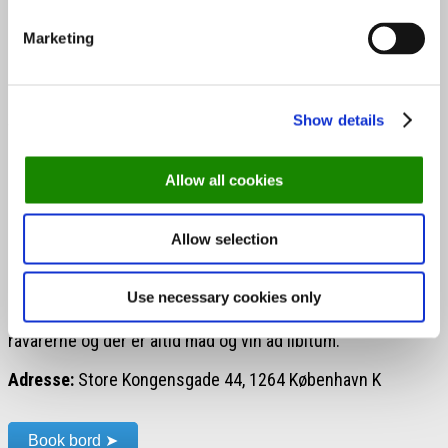
Det handler om at eksperimentere endnu vildere end vi har
gjort hidtil med det grønne,” forklarer Kenneth.
Marketing
56° på Holmen er på trods af den nøje fokus på
kvalitetsråvarer også kendt for sine rimelige priser, og
prisniveauet bliver det samme på Store Kongensgade,
Show details
fortæller Kenneth.
Smag på søndagen
Allow all cookies
Planen er herudover at bringe 56°s succesfulde
søndagsfrokost-koncept “Smag på søndagen” ind til byen.
Allow selection
Her kan man til en fast lav pris møde op kl. 13 den første
søndag i måneden og smage på restaurantens
Use necessary cookies only
eksperimenter. Ofte kommer leverandører og fortæller om
råvarerne og der er altid mad og vin ad libitum.
Adresse:
Store Kongensgade 44, 1264 København K
Book bord ➤