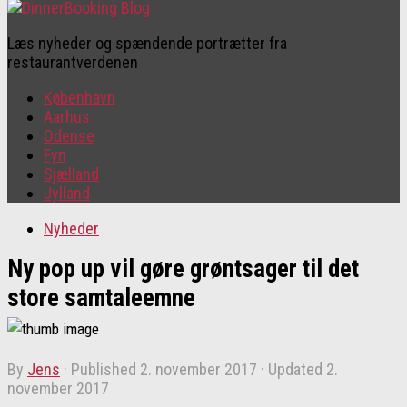
Læs nyheder og spændende portrætter fra
restaurantverdenen
København
Aarhus
Odense
Fyn
Sjælland
Jylland
Nyheder
Ny pop up vil gøre grøntsager til det
store samtaleemne
by
Jens
· Published
2. november 2017
· Updated
2.
november 2017