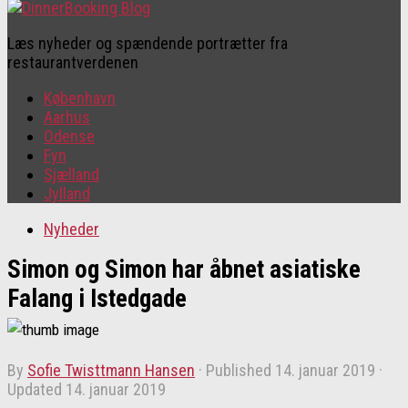
Læs nyheder og spændende portrætter fra
restaurantverdenen
København
Aarhus
Odense
Fyn
Sjælland
Jylland
Nyheder
Simon og Simon har åbnet asiatiske
Falang i Istedgade
by
Sofie Twisttmann Hansen
· Published
14. januar 2019
·
Updated
14. januar 2019