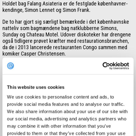
Holdet bag Falang Asiateria er de festglade københavner-
kendinge, Simon Lennet og Simon Frank.
De to har gjort sig særligt bemærkede i det københavnske
natteliv som bagmændene bag natklubberne Simons,
Sunday og Chateau Motel. Udover diskoteker har drengene
også tidligere prøvet kræfter med restaurationsbranchen,
da de i 2013 lancerede restauranten Congo sammen med
komiker Casper Christensen.
Nu prøver de igen – denne gang med et nyt og mere
afslappet koncept: asiateria. Et selvopfundet ord, der
dækker over deres thailandsk inspirerede bar og spisested,
der ikke er blege for at lege med grænserne. Derfor er der
This website uses cookies
naturligvis også karaoke på menuen.
We use cookies to personalise content and ads, to
provide social media features and to analyse our traffic.
Fra fine dining til tosse-thailandsk
We also share information about your use of our site with
Falang Asiateria har lavet sit eget take på det asiatiske
our social media, advertising and analytics partners who
køkken. Menukortet serverer thailandske kendinge som
may combine it with other information that you’ve
panang og pad thai, men det autentiske er skiftet ud med
provided to them or that they’ve collected from your use