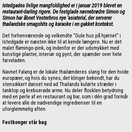
Istedgades livlige mangfoldighed er i januar 2019 blevet en
restaurant-darling rigere. De festglade navnebrødre Simon og
Simon har åbnet Vesterbros nye ’asiateria’, der serverer
thailandske smagshits og karaoke i en gakket kontekst.
Det forhenværende og velkendte ”Gule hus på hjørnet” i
Istedgade er næsten ikke til at kende længere. Nu er det
malet flamingo-pink, og indenfor er der udsmykket med
kunstige planter, interiør og pynt, der spænder over hele
farveladen.
Navnet Falang er de lokale thailænderes slang for den hvide
europæer, og hvis du synes, det klinger bekendt, har du
stensikkert danset ned ad Thailands kulørte stræder i
tanktop og krebserøde arme. Nu deler flosklen betydning
med en perle af en restaurant og bar, som i dén grad formår
at levere alle de nødvendige ingredienser til en
uforglemmelig aften.
Festkonger står bag