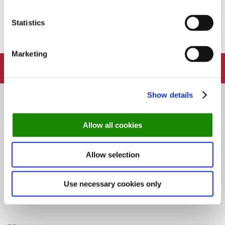
Kerteminde-restaurant er hit hos gæster: ‘Danmarks
bedste fiskerestaurant’
Statistics
Marketing
FOLLOW:
Show details
Allow all cookies
Skønne steder med udeservering i Odense
Allow selection
Use necessary cookies only
Næsten 4 mio. har været ude at spise: Her er de
10 mest besøgte restauranter