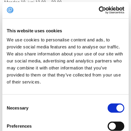
Mandag 19. juni 12.00 – 22.00
Tirsdag 20. juni 12.00 – 22.00
Onsdag 21. juni 12.00 – 22.00
Torsdag 22. juni 12.00 – 22.00
This website uses cookies
Fredag 23. juni 12.00 – 24.00
We use cookies to personalise content and ads, to
Lørdag 24. juni 10.00 – 24.00
provide social media features and to analyse our traffic.
We also share information about your use of our site with
our social media, advertising and analytics partners who
may combine it with other information that you’ve
provided to them or that they’ve collected from your use
Tags:
Viborg
of their services.
NEXT STORY
Consent
Necessary
Selection
Disse jyske restauranter roses til skyerne af gæster
PREVIOUS STORY
Preferences