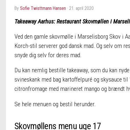
by
Sofie Twisttmann Hansen
·
21. april 2020
Takeaway Aarhus: Restaurant Skovmøllen i Marselis
Ved den gamle skovmølle i
Marselisborg Skov i A
Korch-stil serverer god dansk mad. Og selv om rest
snyde dig selv for deres mad.
Du kan nemlig bestille takeaway, som du kan nyd
svineskank med bag kartoffelpuré og skysauce til 
citronfromage med marineret mango og brændt hvi
Se hele menuen og bestil herunder.
Skovmøllens menu uge 17