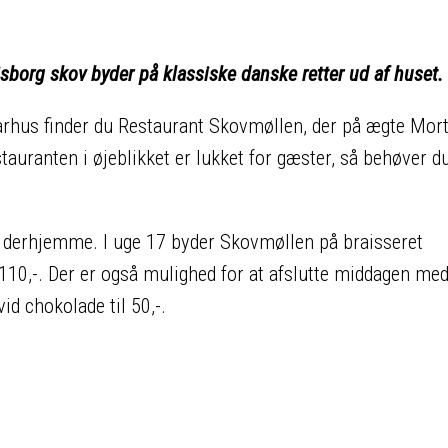
borg skov byder på klassiske danske retter ud af huset.
arhus finder du Restaurant Skovmøllen, der på ægte Mor
auranten i øjeblikket er lukket for gæster, så behøver d
e derhjemme. I uge 17 byder Skovmøllen på braisseret
110,-. Der er også mulighed for at afslutte middagen me
d chokolade til 50,-.