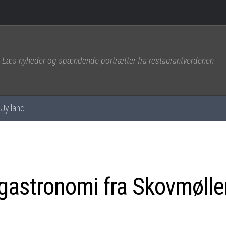
Læs nyheder og spændende portrætter fra restaurantverdenen
Jylland
gastronomi fra Skovmølle