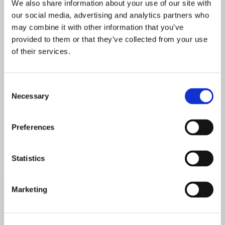
We also share information about your use of our site with
Maskeret blomkål, rejer, stenbiderrogn, dild og karse
our social media, advertising and analytics partners who
Okse culotte, hasselback, braiseret fennikel og
may combine it with other information that you’ve
grillede gulerødder.
provided to them or that they’ve collected from your use
A la greque og oksesauce med semitørrede tomater
of their services.
og olivenolie.
Creme brule med vanilie is
Pris: 300
,-
Consent
Necessary
Selection
tilkøb:
Danske økologiske oste, knækbrød og sødt Dkr 95,-
Preferences
1 flaske hvidvin Dkr 195,-
1 flaske rødvin Dkr 195,-
2 flasker vin (1 hvid og en rød) Dkr 275,-
Statistics
Bestil takeaway ➤
Marketing
Tags:
Fyn
Odense