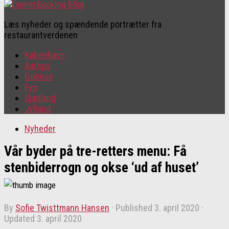
Læs nyheder og spændende portrætter fra
restaurantverdenen
København
Aarhus
Odense
Fyn
Sjælland
Jylland
Nyheder
Vår byder på tre-retters menu: Få
stenbiderrogn og okse ‘ud af huset’
by
Sofie Twisttmann Hansen
· Published
3. april 2020
·
Updated
3. april 2020