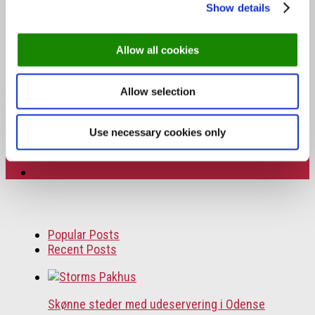
Show details
Next story
Nu kan du få påskebuffet fra Støvlet
Katrines Hus med hjem
Previous story
Lad Michelinkokke stå for maden:
Allow all cookies
Takeaway fra Atrium og Gastromé
Allow selection
Follow:
Use necessary cookies only
Popular Posts
Recent Posts
Skønne steder med udeservering i Odense