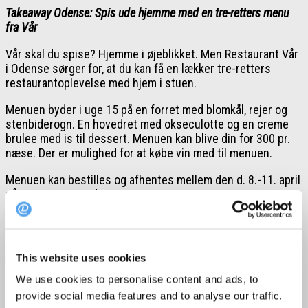
Takeaway Odense: Spis ude hjemme med en tre-retters menu
fra Vår
Vår skal du spise? Hjemme i øjeblikket. Men Restaurant Vår
i Odense sørger for, at du kan få en lækker tre-retters
restaurantoplevelse med hjem i stuen.
Menuen byder i uge 15 på en forret med blomkål, rejer og
stenbiderogn. En hovedret med okseculotte og en creme
brulee med is til dessert. Menuen kan blive din for 300 pr.
næse. Der er mulighed for at købe vin med til menuen.
Menuen kan bestilles og afhentes mellem den d. 8.-11. april
på Vintapperstræde 10.
Læs mere om menuen og bestil herunder:
This website uses cookies
Vår takeawaymenu
We use cookies to personalise content and ads, to
provide social media features and to analyse our traffic.
Menu – uge 15: