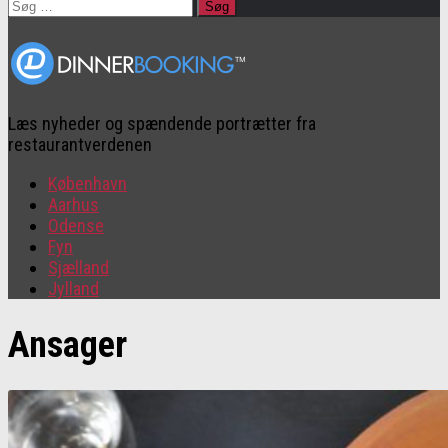
Søg
efter:
Læs nyheder og spændende portrætter fra
restaurantverdenen
København
Aarhus
Odense
Fyn
Sjælland
Jylland
Ansager