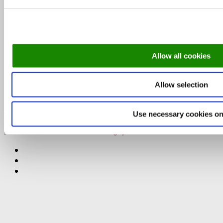
Skønne steder med udeservering i Odense
Allow all cookies
DinnerBooking.com
Lyongade 21, 1. sal
2300 København S.
Allow selection
+45 32 55 50 48
DinnerBooking.com
Use necessary cookies on
For restauranter
Et smartere restaurant-bookingsystem