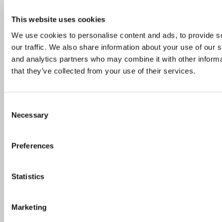
Skønne steder med udeservering i Odense
This website uses cookies
We use cookies to personalise content and ads, to provide s
Næsten 4 mio. har været ude at spise: Her er de
our traffic. We also share information about your use of our s
10 mest besøgte restauranter
and analytics partners who may combine it with other informa
that they’ve collected from your use of their services.
Guide: På disse danske øer kan du nyde lækker
Consent
mad og dansk naturidyl
Necessary
Selection
Preferences
Skønne gårdhaver og udeserveringer i
København
Statistics
Marketing
Michelinguiden 2026: Se hvor stjernerne er
landet