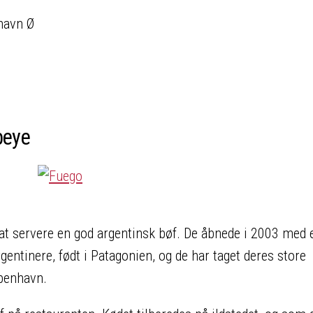
havn Ø
beye
at servere en god argentinsk bøf. De åbnede i 2003 med 
entinere, født i Patagonien, og de har taget deres store
øbenhavn.