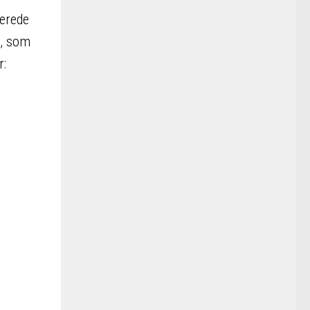
verede
, som
r: