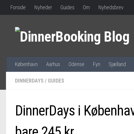
Forside
Nyheder
Guides
Om
Nyhedsbrev
København
Aarhus
Odense
Fyn
Sjælland
DINNERDAYS
/
GUIDES
DinnerDays i København
bare 245 kr.