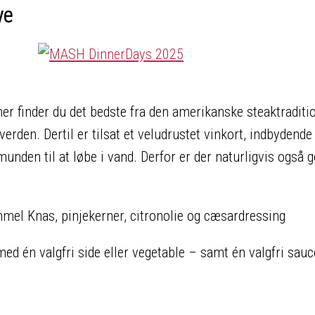
ye
 finder du det bedste fra den amerikanske steaktraditi
erden. Dertil er tilsat et veludrustet vinkort, indbydende
munden til at løbe i vand. Derfor er der naturligvis også 
mel Knas, pinjekerner, citronolie og cæsardressing
ed én valgfri side eller vegetable – samt én valgfri sauc