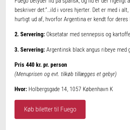
Fuego betyder ild på spansk, og ild er der rigeligt
beskriver det:”…ild i vores hjerter. Det er med i alt
hurtigt ud af, hvorfor Argentina er kendt for dere
2. Servering:
Oksetatar med sennepsis og kartoffe
3. Servering:
Argentinsk black angus ribeye med g
Pris 440 kr. pr. person
(Menuprisen og evt. tilkøb tillægges et gebyr)
Hvor:
Holbergsgade 14, 1057 København K
Køb biletter til Fuego