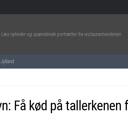
Læs nyheder og spændende portrætter fra restaurantverdenen
Jylland
: Få kød på tallerkenen f