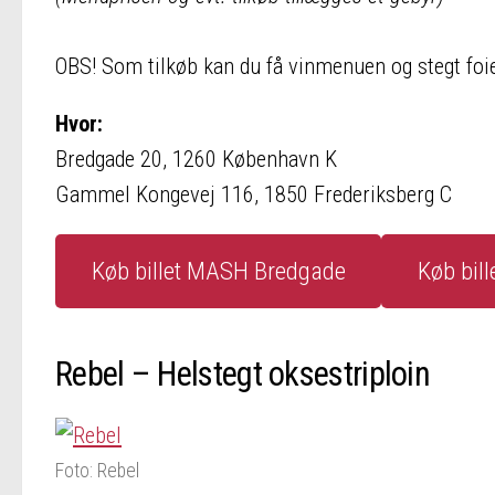
OBS! Som tilkøb kan du få vinmenuen og stegt foie
Hvor:
Bredgade 20, 1260 København K
Gammel Kongevej 116, 1850 Frederiksberg C
Køb billet MASH Bredgade
Køb bill
Rebel – Helstegt oksestriploin
Foto: Rebel