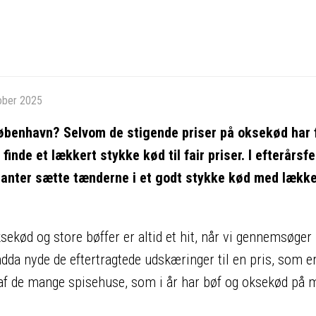
ober 2025
 København? Selvom de stigende priser på oksekød har 
finde et lækkert stykke kød til fair priser. I efterårsfe
ranter sætte tænderne i et godt stykke kød med lække
Oksekød og store bøffer er altid et hit, når vi gennemsøger
ndda nyde de eftertragtede udskæringer til en pris, som er 
e af de mange spisehuse, som i år har bøf og oksekød på