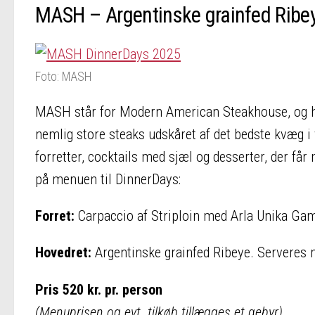
MASH – Argentinske grainfed Ribe
Foto: MASH
MASH står for Modern American Steakhouse, og her
nemlig store steaks udskåret af det bedste kvæg i v
forretter, cocktails med sjæl og desserter, der får 
på menuen til DinnerDays:
Forret:
Carpaccio af Striploin med Arla Unika Gam
Hovedret:
Argentinske grainfed Ribeye. Serveres m
Pris 520 kr. pr. person
(Menuprisen og evt. tilkøb tillægges et gebyr)