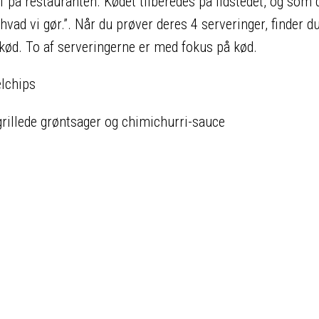
 af på restauranten. Kødet tilberedes på ildstedet, og som 
, hvad vi gør.”. Når du prøver deres 4 serveringer, finder d
s kød. To af serveringerne er med fokus på kød.
lchips
rillede grøntsager og chimichurri-sauce