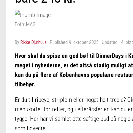
Foto: MASH
by
Rikke Djurhuus
· Published
9. oktober 2025
· Updated
14. okt
Hvor skal du spise en god bøf til DinnerDays i
meget i nyhederne, er det altså stadig muligt at 
kan du på flere af Københavns populære restau
tilbehør.
Er du til ribeye, striploin eller noget helt tredje? 
menukortet for retter, og i efterårsferien kan du e
tygge! Her har vi samlet otte saftige bud på nogl
som hovedret.