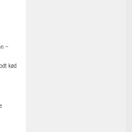
on –
godt kød
e