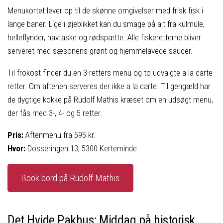
Menukortet lever op til de skønne omgivelser med frisk fisk i
lange baner. Lige i øjeblikket kan du smage på alt fra kulmule,
helleflynder, havtaske og rødspætte. Alle fiskeretterne bliver
serveret med sæsonens grønt og hjemmelavede saucer.
Til frokost finder du en 3-retters menu og to udvalgte a la carte-
retter. Om aftenen serveres der ikke a la carte. Til gengæld har
de dygtige kokke på Rudolf Mathis kræset om en udsøgt menu,
der fås med 3-, 4- og 5 retter.
Pris:
Aftenmenu fra 595 kr.
Hvor:
Dosseringen 13, 5300 Kerteminde
Book bord på Rudolf Mathis
Det Hvide Pakhus: Middag på historisk