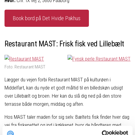
Hvor:
Chr. IX vej 2, 5600 Faaborg
Book bord på Det Hvide Pakhus
Restaurant MAST: Frisk fisk ved Lillebælt
Foto: Restaurant MAST
Lægger du vejen forbi Restaurant MAST på kulturøen i
Middelfart, kan du nyde et godt måltid til en billedskøn udsigt
over Lillebælt og broen. Her kan du slå dig ned på den store
terrasse både morgen, middag og aften.
Hos MAST taler maden for sig selv. Bæltets fisk finder hver dag
vej fra fiskenettet og ind i køkkenet, hvor de håndteres med
respekt og en god portion kærlighed. Du kan også sætte