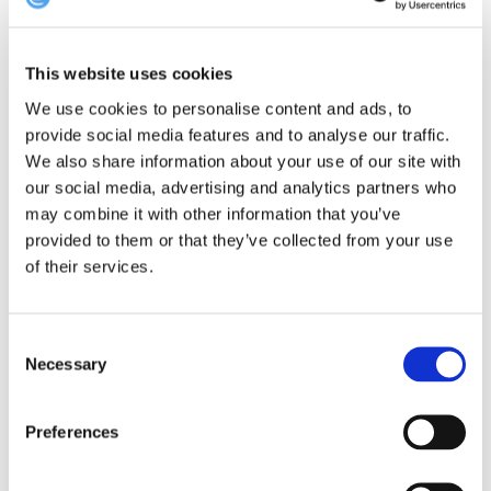
tænderne i en saftig bøf med sprød sommersalat eller hoppe
på aftenmenuen, der består af 5 sæsonbestemte serveringer.
This website uses cookies
Pris:
Søndag-torsdag: 5 serveringer 349 kr. // fredag-lørdag: 5
We use cookies to personalise content and ads, to
serveringer 449 kr.
provide social media features and to analyse our traffic.
Hvor:
Havnegade 6, 5500 Middelfart
We also share information about your use of our site with
our social media, advertising and analytics partners who
may combine it with other information that you’ve
Book bord på Restaurant Mast
provided to them or that they’ve collected from your use
of their services.
Restaurant Fænøsund: Idyl og varm service
Consent
Necessary
Selection
Foto: Restaurant Fænøsund
Preferences
I ægte badehotelstil disker Restaurant Fænøsund op med den
perfekte setting til en hyggelig aften. Tag forbi til højtbelagt