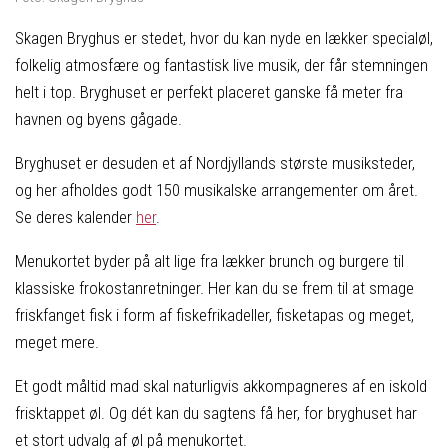
Skagen Bryghus er stedet, hvor du kan nyde en lækker specialøl,
folkelig atmosfære og fantastisk live musik, der får stemningen
helt i top. Bryghuset er perfekt placeret ganske få meter fra
havnen og byens gågade.
Bryghuset er desuden et af Nordjyllands største musiksteder,
og her afholdes godt 150 musikalske arrangementer om året.
Se deres kalender
her
.
Menukortet byder på alt lige fra lækker brunch og burgere til
klassiske frokostanretninger. Her kan du se frem til at smage
friskfanget fisk i form af fiskefrikadeller, fisketapas og meget,
meget mere.
Et godt måltid mad skal naturligvis akkompagneres af en iskold
frisktappet øl. Og dét kan du sagtens få her, for bryghuset har
et stort udvalg af øl på menukortet.