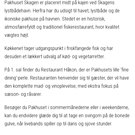
Pakhuset
Skagen er placeret midt på kajen ved Skagens
lystbådehavn. Herfra har du udsigt til havet, lystbåde og de
ikoniske pakhuse på havnen. Stedet er en historisk,
atmosfærefyldt og traditionel fiskerestaurant, hvor kvalitet
vægtes højt.
Køkkenet tager udgangspunkt i friskfangede fisk og har
desuden et lækkert udvalg af kød- og vegetarretter.
På 1. sal finder du Restaurant Håkon, der er Pakhusets lille ‘fine
dining’-perle. Restauranten henvender sig til gæster, der vil have
den komplette mad- og vinoplevelse, med ekstra fokus på
sæson- og råvarer.
Besøger du Pakhuset i sommermånederne eller i weekenderne,
kan du endvidere glæde dig til at tage en svingom på de bonede
gulve, når livebands spiller op til dans og sjove stunder.