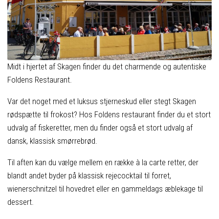
Midt i hjertet af Skagen finder du det charmende og autentiske
Foldens Restaurant.
Var det noget med et luksus stjerneskud eller stegt Skagen
rødspætte til frokost? Hos Foldens restaurant finder du et stort
udvalg af fiskeretter, men du finder også et stort udvalg af
dansk, klassisk smørrebrød.
Til aften kan du vælge mellem en række à la carte retter, der
blandt andet byder på klassisk rejecocktail til forret,
wienerschnitzel til hovedret eller en gammeldags æblekage til
dessert.