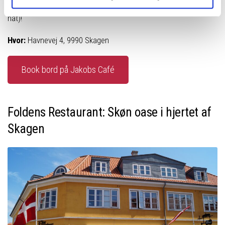
restaurant, bar og natklub – så her er du sikret en god dag (og
nat)!
Hvor:
Havnevej 4, 9990 Skagen
Book bord på Jakobs Café
Foldens Restaurant: Skøn oase i hjertet af
Skagen