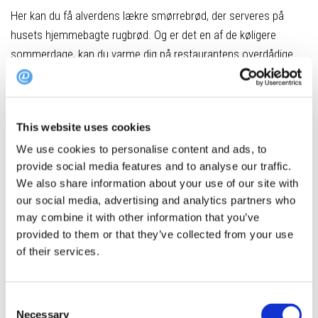
Her kan du få alverdens lækre
smørrebrød, der serveres på
husets hjemmebagte rugbrød. Og er det en af de køligere
sommerdage, kan du varme dig på restaurantens overdådige
hummerbisque med jomfruhummerhaler og persille.
Fælles for maden er, at den er tilberedt med en god portion
kærlighed og de allerbedste ingredienser.
This website uses cookies
We use cookies to personalise content and ads, to
Hvor
: Sct. Laurentii Vej 35, 9990 Skagen
provide social media features and to analyse our traffic.
We also share information about your use of our site with
Book bord på Skagen Hotel & Brasserie
our social media, advertising and analytics partners who
may combine it with other information that you’ve
provided to them or that they’ve collected from your use
of their services.
Jakobs Café: Restaurant med bar,
livemusik og natklub
Consent
Necessary
Foto: Jakobs Café
Selection