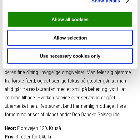
Show details
Vi ved godt, at Kruså ligger en mindre strækning fra Sønderborg,
Allow all cookies
men denne restaurant må du altså ikke snyde dig selv for, hvis
du befinder dig i Sønderborg eller omegn. Restaurant Bind, som
Allow selection
udover et tiltalende menukort, byder på en betagende udsigt
over Flensborg Fjord i en smuk, velbevaret villa fra år 1900.
Use necessary cookies only
Restaurant Bind har vundet mange smagsløg og hjerter med
deres fine dining i hyggelige omgivelser. Man føler sig hjemme
fra første færd, og det særlige fokus på gæster gør, at man
altid går fra restauranten med et smil på læben og lyst til at
komme tilbage. Hverken service eller servering er gået
ubemærket hen. Restaurant Bind har nemlig modtaget flere
fornemme priser af blandt andet Den Danske Spiseguide.
Hvor:
Fjordvejen 120, Kruså
Pris
: 3 retter for 540 kr.