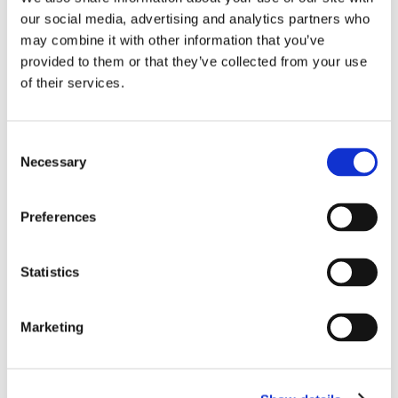
our social media, advertising and analytics partners who
Igen i år beholder Syttende sin Michelin-stjerne, og så løb
may combine it with other information that you’ve
restauranten også med titlen som ultimativ gæstefavorit i
provided to them or that they’ve collected from your use
of their services.
Vestdanmark i 2023.
Læs om de danske Michelin-restauranter
her
.
Consent
Hvor:
Nørre Havnegade 21-25, 6400 Sønderborg
Necessary
Selection
Pris
: Sublim Michelinmenu for 2.295 kr.
Preferences
Spis Michelin hos Syttende
Statistics
Restaurant Bind: Fine dining i de
hyggeligste omgivelser
Marketing
Foto: Restaurant Bind