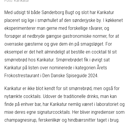
Foto: Karikatur
Med udsigt til både Sønderborg Bugt og slot har Karikatur
placeret sig lige i smørhullet af den sønderjyske by. I køkkenet
eksperimenterer man gerne med forskellige råvarer, og
forsøger at nedbryde gængse gastronomiske normer, for at
overraske gæsterne og give dem én på smagsløget. For
eksempel er det helt almindeligt at bestille en cocktail til sit
smørrebrød hos Karikatur. Smørrebrødet fik i øvrigt sat
Karikatur på listen over nominerede i kategorien Årets
Frokostrestaurant i Den Danske Spiseguide 2024.
Karikatur er ikke blot kendt for sit smørrebrød, men også for
nytænkte cocktails. Udover de traditionelle drinks, man kan
finde på enhver bar, har Karikatur nemlig været i laboratoriet og
mixe deres egne signaturcocktails. Her bliver ingredienser som
champagnesirup, ferskenlikør og hindbærsnitter taget i brug.