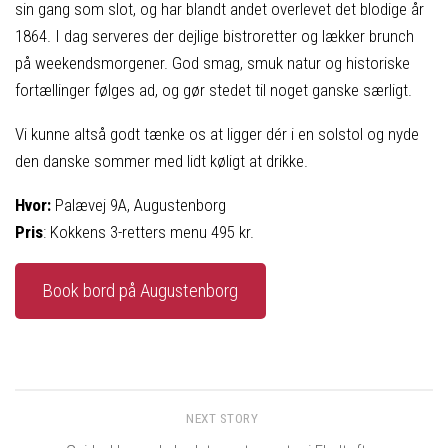
sin gang som slot, og har blandt andet overlevet det blodige år
1864. I dag serveres der dejlige bistroretter og lækker brunch
på weekendsmorgener. God smag, smuk natur og historiske
fortællinger følges ad, og gør stedet til noget ganske særligt.
Vi kunne altså godt tænke os at ligger dér i en solstol og nyde
den danske sommer med lidt køligt at drikke.
Hvor:
Palævej 9A, Augustenborg
Pris
: Kokkens 3-retters menu 495 kr.
Book bord på Augustenborg
NEXT STORY