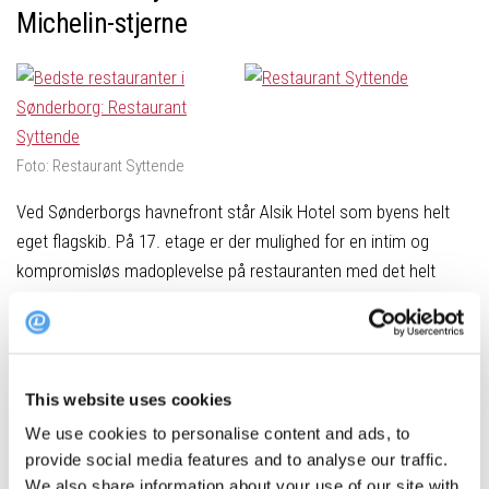
Michelin-stjerne
Foto: Restaurant Syttende
Ved Sønderborgs havnefront står Alsik Hotel som byens helt
eget flagskib. På 17. etage er der mulighed for en intim og
kompromisløs madoplevelse på restauranten med det helt
oplagte navn: Syttende. Restauranten har kun 7 borde, og
kvalitet kommer langt før kvantitet. Her vil man opleve et unikt
samspil mellem håndplukkede råvarer fra øverste hylde og
ældgamle håndværkstraditioner. En kunst, som er svær at
This website uses cookies
efterligne. Er du på udkig efter en ekstraordinær
We use cookies to personalise content and ads, to
helaftensoplevelse, finder du den helt sikkert på Restaurant
provide social media features and to analyse our traffic.
Syttende.
We also share information about your use of our site with