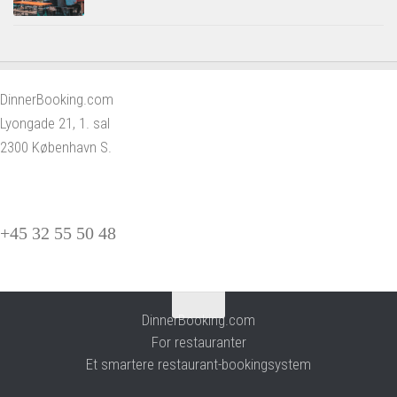
DinnerBooking.com
Lyongade 21, 1. sal
2300 København S.
+45 32 55 50 48
DinnerBooking.com
For restauranter
Et smartere restaurant-bookingsystem