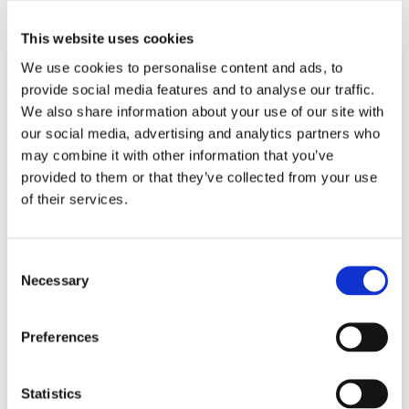
This website uses cookies
Faaborg: Sankthansaften i smukke
We use cookies to personalise content and ads, to
sydfynske omgivelser
provide social media features and to analyse our traffic.
We also share information about your use of our site with
Foto: Det Hvide Pakhus
our social media, advertising and analytics partners who
may combine it with other information that you’ve
Er du i Faaborg på sankthansaften, er der nok at glæde sig til.
provided to them or that they’ve collected from your use
Her holder Det Hvide Pakhus i anledningen af sankthans
of their services.
eksklusivt åben.
Ikke blot er beliggenheden idyllisk med udsigt til lystbåde og det
Consent
mangfoldige havnemiljø – her kan I virkelig få en
Necessary
Selection
smagsoplevelse, der emmer af traditioner. Vælg mellem deres
a la carte retter eller lad dig overraske af deres 3-retters menu
Preferences
til 375 kr.
Efter et skønt måltid kan I bevæge jer ned mod Havnekontoret,
Statistics