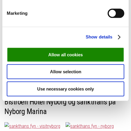
hvor bålet tændes omkring kl. 21.00. Her vil der være båltale og
panadekagebagning for de mindste.
Marketing
Imens børnene holder sig travlt beskæftiget, kan du og resten
af voksenselskabet nyde skønne toner fra Ved Posten &
Show details
Pianisten, der blandt andet vil spille midsommervisen.
Hvor:
Det Hivde Pakhus: Chr. IX vej 2, 5600 Faaborg
Allow all cookies
Hvornår:
23. juni // sankthansaften fra kl. 20.00
Allow selection
Book bord på Det Hvide Pakhus
Use necessary cookies only
Bistroen Hotel Nyborg og sankthans på
Nyborg Marina