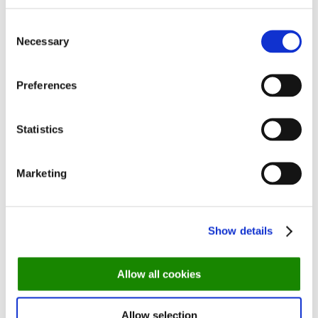
Consent
Foto: Støvlet Katrines Hus
Necessary
Selection
6. Restaurant Naes
Preferences
Restaurant Naes er ideelt placeret lige ved vandkanten med
udsigt over Kalundborg Fjord. Stedet fik for nyligt ny køkkenchef
Statistics
– nemlig den garvede kok, Henrik Jyrk, der tidligere har været at
finde på Kul i København. Køkkenchefen vandt for nyligt
Marketing
konkurrencen om den bedste Sol over Gudhjem-ret, og der er
derfor god grund til at kigge forbi og opleve hans talent på tæt
hold.
Show details
Adresse:
Klintedalsvej 60, 4400 Kalundborg
Allow all cookies
Book bord på Naes ➤
Allow selection