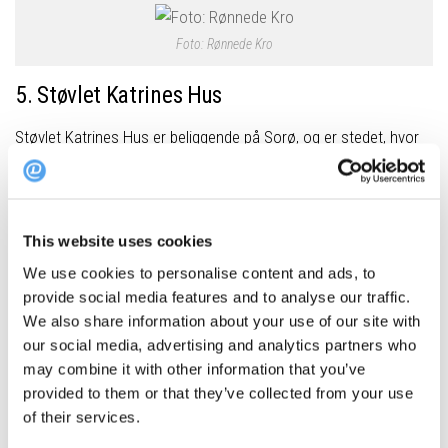
Foto: Rønnede Kro
5. Støvlet Katrines Hus
Støvlet Katrines Hus er beliggende på Sorø, og er stedet, hvor
Støvlet Katrine blev forvist til, efter hun i en periode var kong
Christian den syvendes elskerinde. I dag danner huset ramme
for en af Vestsjællands allerbedste restauranter. I Støvlet
This website uses cookies
Katrines Hus serveres gourmet-mad, og der lægges en ære i at
anvende sæsonbestemte danske råvarer, der tilberedes med
We use cookies to personalise content and ads, to
provide social media features and to analyse our traffic.
inspiration fra hele verden.
We also share information about your use of our site with
Adresse:
Slagelsevej 63, 4180 Sorø
our social media, advertising and analytics partners who
may combine it with other information that you’ve
provided to them or that they’ve collected from your use
Book bord på Støvlet Katrines Hus ➤
of their services.