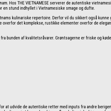
nam. Hos THE VIETNAMESE serverer de autentiske vietnamesiske re
or en stund indhyllet i Vietnamesiske smage og dufte.
nams kulinariske repertoire. Derfor vil du sikkert også kunne
e overfor det komplekse, rustikke elementer overfor de elegan
t fra bunden af kvalitetsråvarer. Grøntsagerne er friske og køde
or at udvide de autentiske retter med inputs fra andre berige