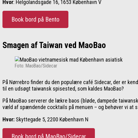
Hvor
: Helgolandsgade 16, 1653 København V
Book bord på Bento
Smagen af Taiwan ved MaoBao
Foto: MaoBao/Sidecar
På Nørrebro finder du den populære café Sidecar, der er kend
til en udsøgt taiwansk spisested, som kaldes MaoBao?
På MaoBao serverer de lækre baos (bløde, dampede taiwanske bo
væld af spændende cocktails på menuen – og behøver vi at si
Hvor:
Skyttegade 5, 2200 København N
Book bord på MaoBao/Sidecar