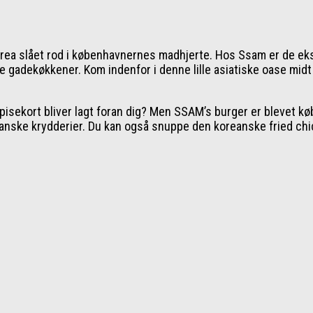
Korea slået rod i københavnernes madhjerte. Hos Ssam er de ek
 gadekøkkener. Kom indenfor i denne lille asiatiske oase midt 
spisekort bliver lagt foran dig? Men SSAM’s burger er blevet k
nske krydderier. Du kan også snuppe den koreanske fried chicke