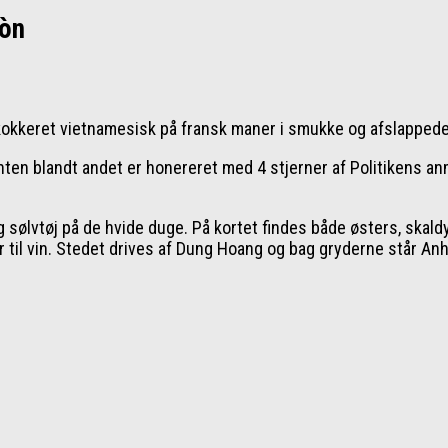
gòn
 kokkeret vietnamesisk på fransk maner i smukke og afslapped
nten blandt andet er honereret med 4 stjerner af Politikens a
sølvtøj på de hvide duge. På kortet findes både østers, skaldy
r til vin. Stedet drives af Dung Hoang og bag gryderne står An