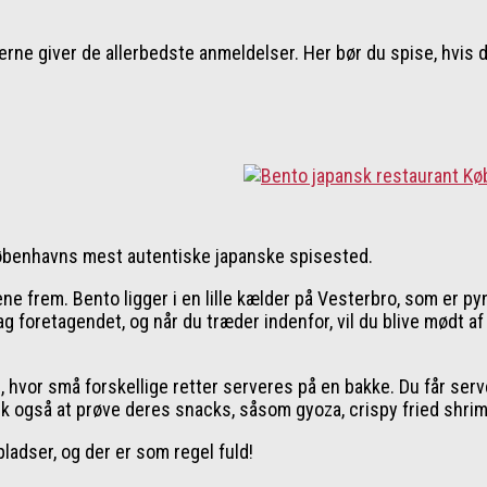
rne giver de allerbedste anmeldelser. Her bør du spise, hvis d
r Københavns mest autentiske japanske spisested.
 frem. Bento ligger i en lille kælder på Vesterbro, som er pynt
bag foretagendet, og når du træder indenfor, vil du blive mødt a
 hvor små forskellige retter serveres på en bakke. Du får serve
sk også at prøve deres snacks, såsom gyoza, crispy fried shrimp
pladser, og der er som regel fuld!