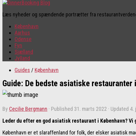
Læs nyheder og spændende portrætter fra restaurantverde
København
Aarhus
Odense
Fyn
Sjælland
Jylland
Guides
/
København
Guide: De bedste asiatiske restauranter
by
Cecilie Bergmann
· Published
31. marts 2022
· Updated
4. 
Leder du efter en god asiatisk restaurant i København? Vi 
København er et slaraffenland for folk, der elsker asiatisk m