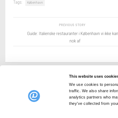
Tags:
København
PREVIOUS STORY
Guide: Italienske restauranter i København vi ikke kan
nok af
This website uses cookie
We use cookies to personal
DinnerBooking.com
traffic. We also share info
Lyongade 21, 1. sal
analytics partners who may
2300 København S.
they’ve collected from your