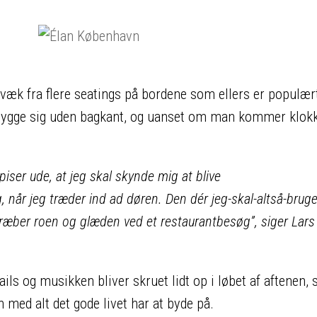
t væk fra flere seatings på bordene som ellers er populær
hygge sig uden bagkant, og uanset om man kommer klok
spiser ude, at jeg skal skynde mig at blive
g, når jeg træder ind ad døren. Den dér jeg-skal-altså-bruge
dræber roen og glæden ved et restaurantbesøg”, siger Lars
ils og musikken bliver skruet lidt op i løbet af aftenen, 
 med alt det gode livet har at byde på.