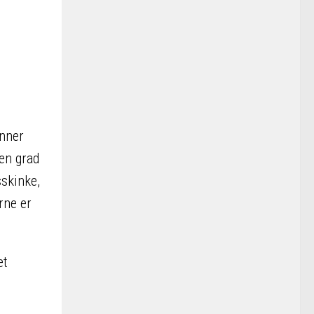
inner
den grad
sskinke,
rne er
et