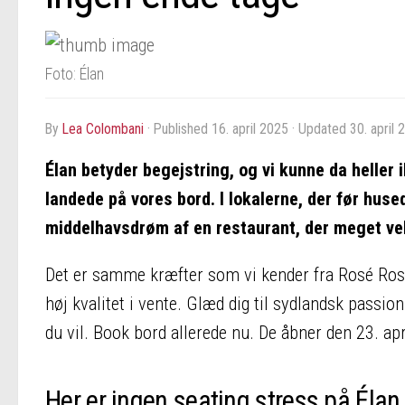
Foto: Élan
by
Lea Colombani
· Published
16. april 2025
· Updated
30. april 
Élan betyder begejstring, og vi kunne da helle
landede på vores bord. I lokalerne, der før hu
middelhavsdrøm af en restaurant, der meget vel
Det er samme kræfter som vi kender fra Rosé Rosé,
høj kvalitet i vente. Glæd dig til sydlandsk passio
du vil. Book bord allerede nu. De åbner den 23. apr
Her er ingen seating stress på Élan