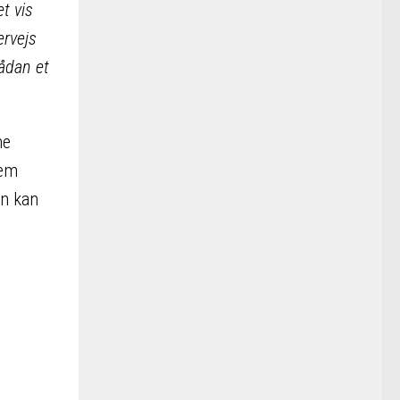
et vis
rvejs
sådan et
ne
lem
an kan