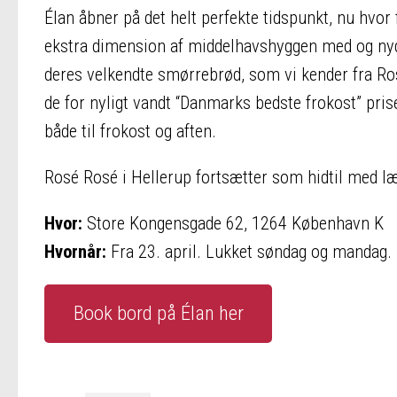
Élan åbner på det helt perfekte tidspunkt, nu hvor 
ekstra dimension af middelhavshyggen med og nyde 
deres velkendte smørrebrød, som vi kender fra Rosé
de for nyligt vandt “Danmarks bedste frokost” prise
både til frokost og aften.
Rosé Rosé i Hellerup fortsætter som hidtil med l
Hvor:
Store Kongensgade 62, 1264 København K
Hvornår:
Fra 23. april. Lukket søndag og mandag.
Book bord på Élan her