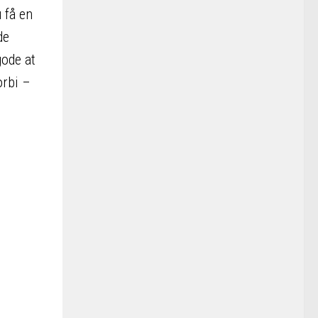
 få en
de
gode at
orbi –