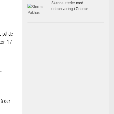
Skønne steder med
udeservering i Odense
t på de
ken 17
-
så der