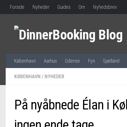
Forside
Nyheder
Guides
Om
Nyhedsbrev
København
Aarhus
Odense
Fyn
Sjælland
KØBENHAVN
/
NYHEDER
På nyåbnede Élan i Kø
ingen ende tage