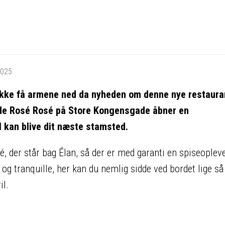
2025
r ikke få armene ned da nyheden om denne nye restaura
sede Rosé Rosé på Store Kongensgade åbner en
 kan blive dit næste stamsted.
 der står bag Élan, så der er med garanti en spiseopleve
n og tranquille, her kan du nemlig sidde ved bordet lige s
il.