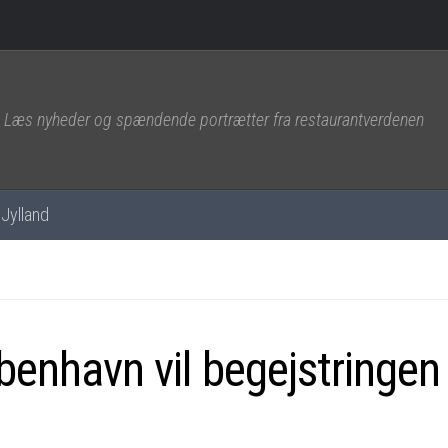
Læs nyheder og spændende portrætter fra restaurantverdenen
Jylland
benhavn vil begejstringen