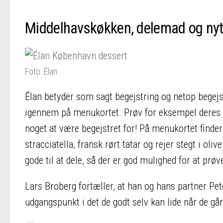
Middelhavskøkken, delemad og nyt
Foto: Élan
Élan betyder som sagt begejstring og netop begejs
igennem på menukortet. Prøv for eksempel deres “Ch
noget at være begejstret for! På menukortet find
stracciatella, fransk rørt tatar og rejer stegt i ol
gode til at dele, så der er god mulighed for at prø
Lars Broberg fortæller, at han og hans partner Pet
udgangspunkt i det de godt selv kan lide når de går