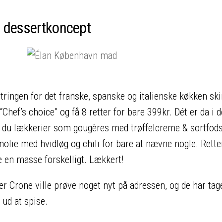
 dessertkoncept
tringen for det franske, spanske og italienske køkken sk
ef’s choice” og få 8 retter for bare 399kr. Dét er da i 
er du lækkerier som gougères med trøffelcreme & sortfod
ivenolie med hvidløg og chili for bare at nævne nogle. Rette
ve en masse forskelligt. Lækkert!
er Crone ville prøve noget nyt på adressen, og de har tag
 ud at spise.