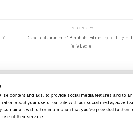
NEXT STORY
 få
Disse restauranter på Bornholm vil med garanti gøre di
ferie bedre
s
ise content and ads, to provide social media features and to an
rmation about your use of our site with our social media, advertis
+45 32 55 50 48
 combine it with other information that you’ve provided to them o
 use of their services.