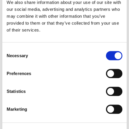
Ingredienser:
We also share information about your use of our site with
our social media, advertising and analytics partners who
Kartoffel af sorten anuschka med svampe, dansk smør
may combine it with other information that you’ve
samt hvide og grønne asparges
provided to them or that they’ve collected from your use
Anuschka-kartofler med æggeblomme og forårsblomster
of their services.
Syltet kålrabi med kvædegele, aromatiske urter og
pommes souffle af anuschka-kartofler
Consent
Ravioli med hasselnødder og rygeost
Necessary
Selection
Ærter, granny smith-æbler og verbena
Tv: Brian Mark Hansen. Th: Elisabeth Madsen
Preferences
Foto: Jesper Bøjlund // Creative Republic
Statistics
Fadserveringen: Dansk forår i skoven
Marketing
Ved Søllerød Kro, hvor Martin Mark Hansen er kok, er
restauranten omgivet af en smuk skov fyldt med bøgetræer.