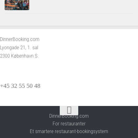
DinnerBooking.com
Lyongade 21, 1. sal
2300 København S.
+45 32 55 50 48
DinnerBooking.com
For restauranter
Et smartere restaurant-bookingsystem