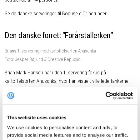
Se de danske serveringer til Bocuse d’Or herunder.
Den danske forret: “Forårstallerken”
Brians 1. servering med kartoffelsorten Anuschka
Foto: Jesper Bøjlund // Creative Republic
Brian Mark Hansen har i den 1. servering fokus på
kartoffelsorten Anuschka, hvor han visuelt ville lede tankerne
hen på forår og følelsen af frihed og frisind.
På tallerkenen er der små, mundrette bider af den ungarske
kartoffel med både grønne asparges, æggeblomme og syltet
This website uses cookies
kålrabi – alt sammen nydeligt dekoreret som blomster og
We use cookies to personalise content and ads, to
blade.
provide social media features and to analyse our traffic.