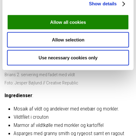
Show details
Inspireret af skoven og duften af svampene og træerne, har
Brian kreeret dette fad med vildfilet, enebær og morkler.
Allow all cookies
Denne servering præsenterer derfor nogle af de grøntsager,
som foråret byder på hvert år. Ragouten komplimenterer fadet
Allow selection
med knas og friskhed, der symboliserer overgangen fra vinter til
forår i Danmark, fortæller Brian Mark Hansen.
Use necessary cookies only
Brians 2. servering med fadet med vildt
Foto: Jesper Bøjlund // Creative Republic
Ingredienser
:
Mosaik af vildt og andelever med enebær og morkler.
Vildtfilet i crouton
Marmor af vildtkølle med morkler og kartoffel
Asparges med granny smith og rygeost samt en ragout