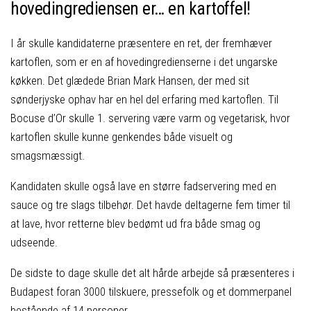
hovedingrediensen er… en kartoffel!
I år skulle kandidaterne præsentere en ret, der fremhæver
kartoflen, som er en af hovedingredienserne i det ungarske
køkken. Det glædede Brian Mark Hansen, der med sit
sønderjyske ophav har en hel del erfaring med kartoflen. Til
Bocuse d’Or skulle 1. servering være varm og vegetarisk, hvor
kartoflen skulle kunne genkendes både visuelt og
smagsmæssigt.
Kandidaten skulle også lave en større fadservering med en
sauce og tre slags tilbehør. Det havde deltagerne fem timer til
at lave, hvor retterne blev bedømt ud fra både smag og
udseende.
De sidste to dage skulle det alt hårde arbejde så præsenteres i
Budapest foran 3000 tilskuere, pressefolk og et dommerpanel
bestående af 14 personer.