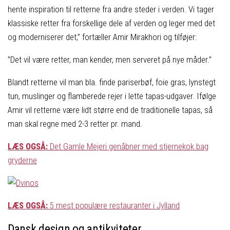
hente inspiration til retterne fra andre steder i verden. Vi tager
klassiske retter fra forskellige dele af verden og leger med det
og moderniserer det,” fortæller Amir Mirakhori og tilføjer:
”Det vil være retter, man kender, men serveret på nye måder.”
Blandt retterne vil man bla. finde pariserbøf, foie gras, lynstegt
tun, muslinger og flamberede rejer i lette tapas-udgaver. Ifølge
Amir vil retterne være lidt større end de traditionelle tapas, så
man skal regne med 2-3 retter pr. mand.
LÆS OGSÅ:
Det Gamle Mejeri genåbner med stjernekok bag
gryderne
LÆS OGSÅ:
5 mest populære restauranter i Jylland
Dansk design og antikviteter