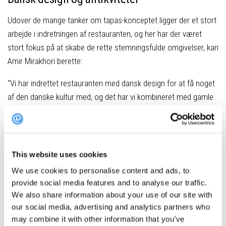
Udover de mange tanker om tapas-konceptet ligger der et stort
arbejde i indretningen af restauranten, og her har der været
stort fokus på at skabe de rette stemningsfulde omgivelser, kan
Amir Mirakhori berette:
“Vi har indrettet restauranten med dansk design for at få noget
af den danske kultur med, og det har vi kombineret med gamle
klassiske plakater – bla. fra Franskrig og Spanien – for at skabe
en gammeldags og hyggelig stemning.”
Udover de klassiske plakater vil indretningen bl.a. bære præg af
This website uses cookies
gamle lamper fra Aarhus Teater, gamle danske designerstole og
We use cookies to personalise content and ads, to
antikt bestik.
provide social media features and to analyse our traffic.
We also share information about your use of our site with
our social media, advertising and analytics partners who
Store ambitioner
may combine it with other information that you’ve