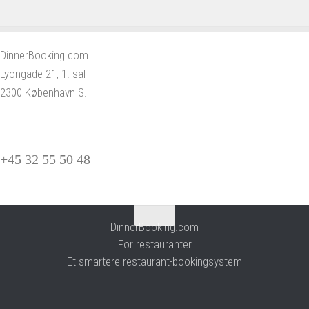
DinnerBooking.com
Lyongade 21, 1. sal
2300 København S.
+45 32 55 50 48
DinnerBooking.com
For restauranter
Et smartere restaurant-bookingsystem