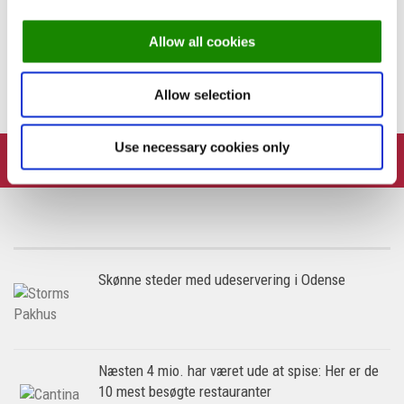
PREVIOUS STORY
Allow all cookies
EWALDS inviterer på franske fristelser
Allow selection
Use necessary cookies only
FOLLOW:
Skønne steder med udeservering i Odense
Næsten 4 mio. har været ude at spise: Her er de
10 mest besøgte restauranter