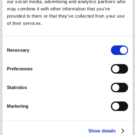
our social media, advertising and analytics partners who
picnickurv med derfra og nyde et sted på den fine ø.
may combine it with other information that you’ve
provided to them or that they’ve collected from your use
Hvor:
Vesterø Havnegade 5, 9940 Læsø.
of their services.
Hvornår:
23. marts 2018.
Consent
Necessary
Selection
Book bord på Hummerens Hus ➤
Preferences
Statistics
Tags:
Læsø
Marketing
NEXT STORY
Meyers Spisehus serverer pizza med Eggs Benedict
Show details
hver søndag til nyt brunch-koncept