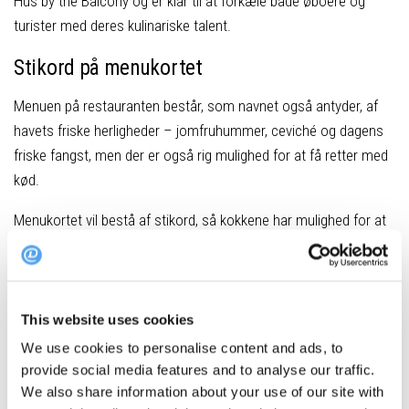
Hus by the Balcony og er klar til at forkæle både øboere og
turister med deres kulinariske talent.
Stikord på menukortet
Menuen på restauranten består, som navnet også antyder, af
havets friske herligheder – jomfruhummer, ceviché og dagens
friske fangst, men der er også rig mulighed for at få retter med
kød.
Menukortet vil bestå af stikord, så kokkene har mulighed for at
bruge deres fantasi til at skabe lækkert tilbehør til hver enkelt
ret, lyder det fra restauranten, der glæder sig til at byde
gæsterne velkommen.
This website uses cookies
Picnic på øen
We use cookies to personalise content and ads, to
provide social media features and to analyse our traffic.
Der er både mulighed for at spise morgenmad, frokost og
We also share information about your use of our site with
aftenmad i restauranten, ligesom man også kan tage en