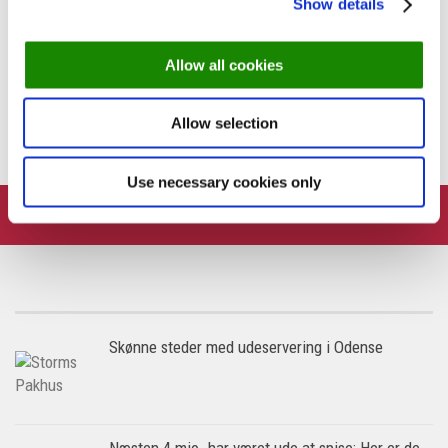
Show details
Køkkenchef på Taller: Jeg gør venezuelansk mad
mere enkel
Allow all cookies
PREVIOUS STORY
Seafood i Aarhus åbner med nye forpagtere
Allow selection
Use necessary cookies only
FOLLOW:
Skønne steder med udeservering i Odense
Næsten 4 mio. har været ude at spise: Her er de