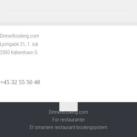
DinnerBooking.com
Lyongade 21, 1. sal
2300 København S.
+45 32 55 50 48
DinnerBooking.com
For restauranter
Et smartere restaurant-bookingsystem