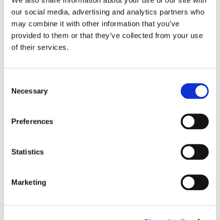
our social media, advertising and analytics partners who
hummer
til at falde i søvn, hvis man stiller den på hovedet og
may combine it with other information that you’ve
nusser den på ryggen på en særlig måde” –
fortæller Michael
provided to them or that they’ve collected from your use
Rønnebæk-Rørth.
of their services.
Adresse:
Nyhavn 63A
Consent
Necessary
Selection
Book bord på Restaurant Hummer ➤
Preferences
Statistics
Tags:
København
Marketing
NEXT STORY