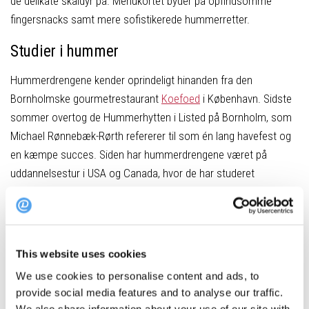
de delikate skaldyr på. Menukortet byder på opfindsomme
fingersnacks samt mere sofistikerede hummerretter.
Studier i hummer
Hummerdrengene kender oprindeligt hinanden fra den
Bornholmske gourmetrestaurant
Koefoed
i København. Sidste
sommer overtog de Hummerhytten i Listed på Bornholm, som
Michael Rønnebæk-Rørth refererer til som én lang havefest og
en kæmpe succes. Siden har hummerdrengene været på
uddannelsestur i USA og Canada, hvor de har studeret
hummerens gastronomi og tradition samt fundet inspiration til
menuen til både deres nye restaurant
HUMMER
og
Hummerhytten på Bornholm.
This website uses cookies
LÆS OGSÅ:
Christianshavn får nyt fransk spisested
We use cookies to personalise content and ads, to
“Vi ved alt om hummere nu. I Maine, besøgte vi en
provide social media features and to analyse our traffic.
hummerrestaurant, hvor vi helt seriøst lærte, at man kan få en
We also share information about your use of our site with