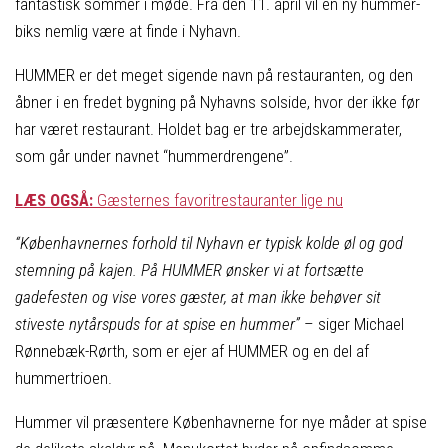
fantastisk sommer i møde. Fra den 11. april vil en ny hummer-
biks nemlig være at finde i Nyhavn.
HUMMER er det meget sigende navn på restauranten, og den
åbner i en fredet bygning på Nyhavns solside, hvor der ikke før
har været restaurant. Holdet bag er tre arbejdskammerater,
som går under navnet “hummerdrengene”.
LÆS OGSÅ:
Gæsternes favoritrestauranter lige nu
“Københavnernes forhold til Nyhavn er typisk kolde øl og god
stemning på kajen. På
HUMMER
ønsker vi at fortsætte
gadefesten og vise vores gæster, at man ikke behøver sit
stiveste nytårspuds for at spise en
hummer
”
– siger Michael
Rønnebæk-Rørth, som er ejer af
HUMMER
og en del af
hummertrioen.
Hummer
vil præsentere Københavnerne for nye måder at spise