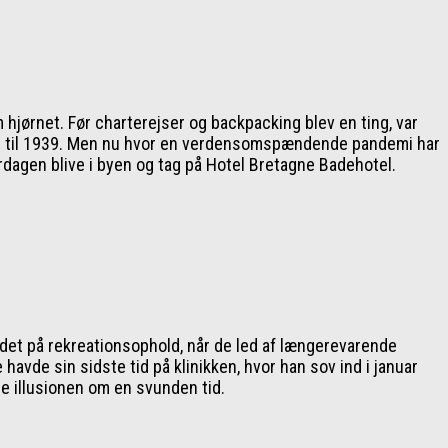
jørnet. Før charterejser og backpacking blev en ting, var
bage til 1939. Men nu hvor en verdensomspændende pandemi har
erdagen blive i byen og tag på Hotel Bretagne Badehotel.
andet på rekreationsophold, når de led af længerevarende
vde sin sidste tid på klinikken, hvor han sov ind i januar
re illusionen om en svunden tid.