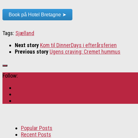
Book på Hotel Bretagne ➤
Tags:
Sjælland
Next story
Kom til DinnerDays i efterårsferien
Previous story
Ugens craving: Cremet hummus
Follow:
Popular Posts
Recent Posts