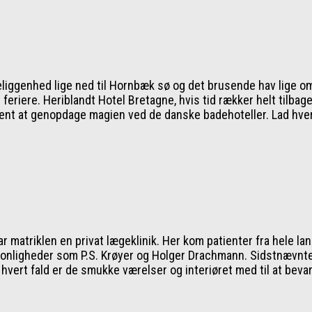
iggenhed lige ned til Hornbæk sø og det brusende hav lige om h
e feriere. Heriblandt Hotel Bretagne, hvis tid rækker helt til
or sent at genopdage magien ved de danske badehoteller. Lad hv
ar matriklen en privat lægeklinik. Her kom patienter fra hele l
nligheder som P.S. Krøyer og Holger Drachmann. Sidstnævnte ha
hvert fald er de smukke værelser og interiøret med til at beva