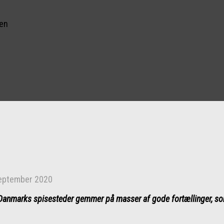
nen
september 2020
anmarks spisesteder gemmer på masser af gode fortællinger, som k