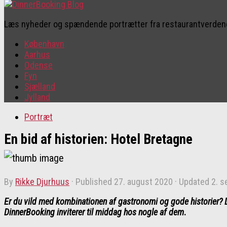
Læs nyheder og spændende portrætter fra restaurantverde
København
Aarhus
Odense
Fyn
Sjælland
Jylland
Portræt
En bid af historien: Hotel Bretagne
by
Rikke Djurhuus
· Published
27. august 2020
· Updated
2. 
Er du vild med kombinationen af gastronomi og gode historier? D
DinnerBooking inviterer til middag hos nogle af dem
.