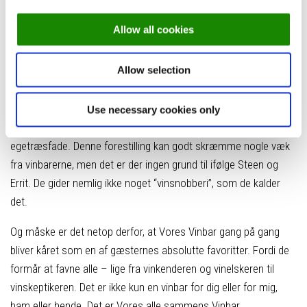
Fra ølelskere til vinentusiater
Allow all cookies
For nogle kan vin måske associeres med den slags
Allow selection
connaisseurs, som taler druer, sorter og distrikter op på et
niveau, de kun selv kan være med på. Typen, som slynger
glasset for at se “gardinerne”, og som efter første tår kan
Use necessary cookies only
afgøre, om vinen her har ligget på franske eller amerikanske
egetræsfade. Denne forestilling kan godt skræmme nogle væk
fra vinbarerne, men det er der ingen grund til ifølge Steen og
Errit. De gider nemlig ikke noget “vinsnobberi”, som de kalder
det.
Og måske er det netop derfor, at Vores Vinbar gang på gang
bliver kåret som en af gæsternes absolutte favoritter. Fordi de
formår at favne alle – lige fra vinkenderen og vinelskeren til
vinskeptikeren. Det er ikke kun en vinbar for dig eller for mig,
ham eller hende. Det er Vores alle sammens Vinbar.