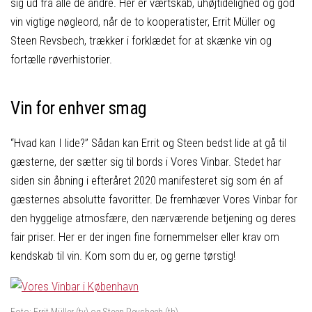
sig ud fra alle de andre. Her er værtskab, uhøjtidelighed og god
vin vigtige nøgleord, når de to kooperatister, Errit Müller og
Steen Revsbech, trækker i forklædet for at skænke vin og
fortælle røverhistorier.
Vin for enhver smag
“Hvad kan I lide?” Sådan kan Errit og Steen bedst lide at gå til
gæsterne, der sætter sig til bords i Vores Vinbar. Stedet har
siden sin åbning i efteråret 2020 manifesteret sig som én af
gæsternes absolutte favoritter. De fremhæver Vores Vinbar for
den hyggelige atmosfære, den nærværende betjening og deres
fair priser. Her er der ingen fine fornemmelser eller krav om
kendskab til vin. Kom som du er, og gerne tørstig!
Foto: Errit Müller (tv) og Steen Revsbech (th)