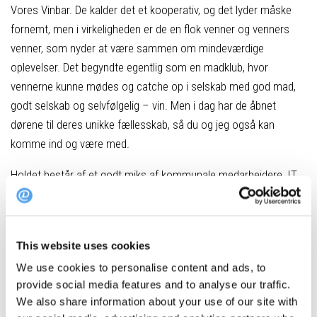
Vores Vinbar. De kalder det et kooperativ, og det lyder måske
fornemt, men i virkeligheden er de en flok venner og venners
venner, som nyder at være sammen om mindeværdige
oplevelser. Det begyndte egentlig som en madklub, hvor
vennerne kunne mødes og catche op i selskab med god mad,
godt selskab og selvfølgelig – vin. Men i dag har de åbnet
dørene til deres unikke fællesskab, så du og jeg også kan
komme ind og være med.
Holdet består af et godt miks af kommunale medarbejdere, IT
eksperter, iværksættere og mange andre professioner. Vores
Vinbar er deres frirum og en passion, de driver ved siden af
deres respektive jobs, og det giver en enorm glæde at være en
This website uses cookies
del af.
We use cookies to personalise content and ads, to
Når man er på arbejde i Vores Vinbar, så er man til stede
provide social media features and to analyse our traffic.
hér, og der er ikke tid til at tænke på alt muligt andet. Det
We also share information about your use of our site with