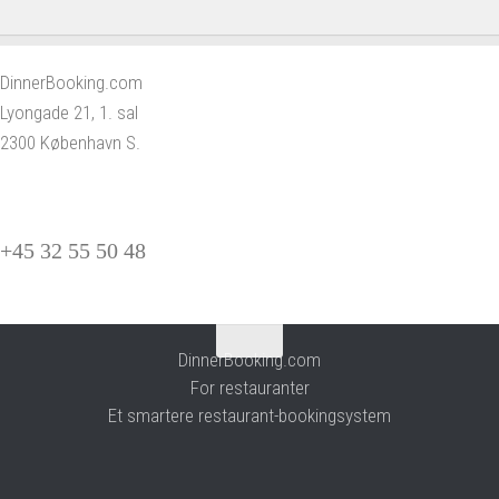
DinnerBooking.com
Lyongade 21, 1. sal
2300 København S.
+45 32 55 50 48
DinnerBooking.com
For restauranter
Et smartere restaurant-bookingsystem