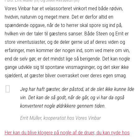
Vores Vinbar har et velassorteret vinkort med både rødvin,
hvidvin, naturvin og meget mere. Det er derfor altid en
spændende opgave, når de to herrer skal spore sig ind på,
hvilken vin der taler til gæstens sanser. Både Steen og Errit er
store vinentusiaster, og de deler gerne ud af deres viden og
erfaringer, men kommer der nogen ind, som ved mere om vin,
end de selv gør, er det mindst lige så berigende. Det kan nogle
gange udvikle sig til spontane vinsmagninger, og det sker ikke
sjældent, at gæster bliver overrasket over deres egen smag.
Jeg har haft gæster, der påstod, at de slet ikke kunne lide
vin. Det kan de så godt, når de går, og vi har da også
konverteret nogle øldrikkere gennem tiden.
Errit Müller, kooperatist hos Vores Vinbar
Her kan du blive klogere på nogle af de druer, du kan nyde hos