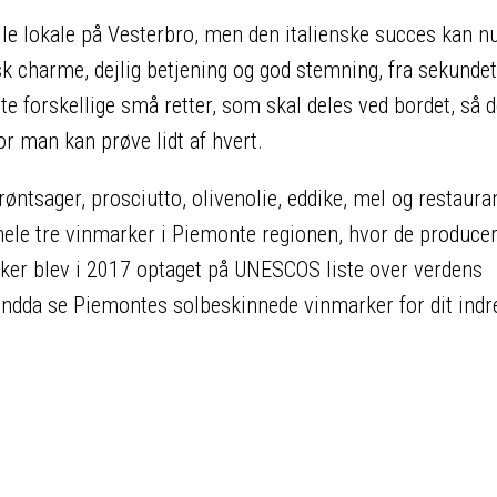
lille lokale på Vesterbro, men den italienske succes kan n
sk charme, dejlig betjening og god stemning, fra sekunde
te forskellige små retter, som skal deles ved bordet, så d
r man kan prøve lidt af hvert.
røntsager, prosciutto, olivenolie, eddike, mel og restaura
 hele tre vinmarker i Piemonte regionen, hvor de producer
rker blev i 2017 optaget på UNESCOS liste over verdens
endda se Piemontes solbeskinnede vinmarker for dit indre