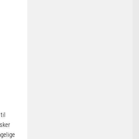
til
rsker
agelige