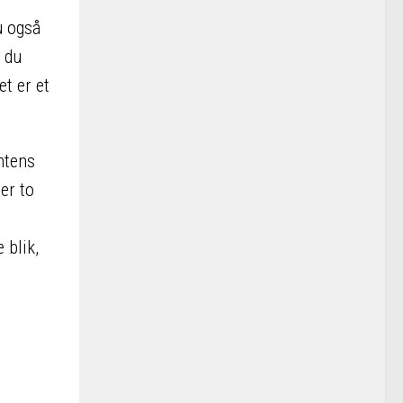
u også
t du
et er et
ntens
er to
 blik,