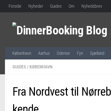
Forside
Nyheder
Guides
Om
Nyhedsbrev
København
Aarhus
Odense
Fyn
Sjælland
GUIDES
/
KØBENHAVN
Fra Nordvest til Nørreb
kende