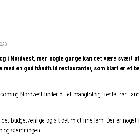
2023
og i Nordvest, men nogle gange kan det være svært a
ste med en god håndfuld restauranter, som klart er et 
 upcoming Nordvest finder du et mangfoldigt restaurantlan
det budgetvenlige og alt det midt imellem. Der er noget 
n og stemningen.