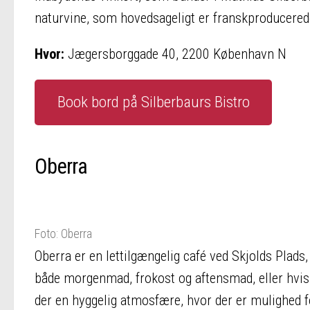
naturvine, som hovedsageligt er franskproducered
Hvor:
Jægersborggade 40, 2200 København N
Book bord på Silberbaurs Bistro
Oberra
Foto: Oberra
Oberra er en lettilgængelig café ved Skjolds Plads,
både morgenmad, frokost og aftensmad, eller hvis 
der en hyggelig atmosfære, hvor der er mulighed for