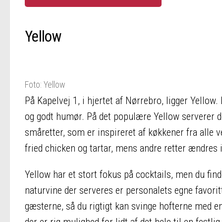
Yellow
Foto: Yellow
På Kapelvej 1, i hjertet af Nørrebro, ligger Yellow.
og godt humør. På det populære Yellow serverer 
småretter, som er inspireret af køkkener fra all
fried chicken og tartar, mens andre retter ændres
Yellow har et stort fokus på cocktails, men du find
naturvine der serveres er personalets egne favoritt
gæsterne, så du rigtigt kan svinge hofterne med en
der er rig mulighed for lidt af det hele til en festli