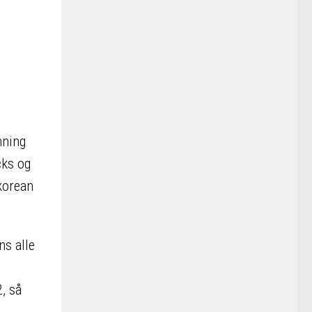
mning
cks og
korean
ns alle
r
, så