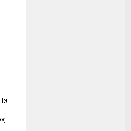
let.
 og