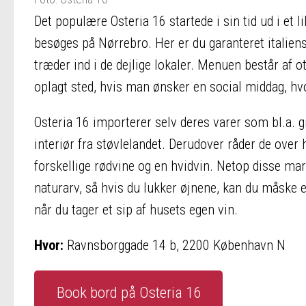
Det populære Osteria 16 startede i sin tid ud i et 
besøges på Nørrebro. Her er du garanteret italien
træder ind i de dejlige lokaler. Menuen består af ot
oplagt sted, hvis man ønsker en social middag, hvo
Osteria 16 importerer selv deres varer som bl.a. g
interiør fra støvlelandet. Derudover råder de over
forskellige rødvine og en hvidvin. Netop disse ma
naturarv, så hvis du lukker øjnene, kan du måske 
når du tager et sip af husets egen vin.
Hvor:
Ravnsborggade 14 b, 2200 København N
Book bord på Osteria 16