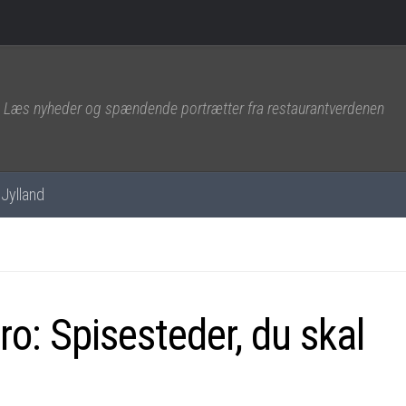
Læs nyheder og spændende portrætter fra restaurantverdenen
Jylland
ro: Spisesteder, du skal