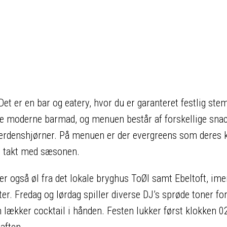
 Det er en bar og eatery, hvor du er garanteret festlig ste
de moderne barmad, og menuen består af forskellige sna
e verdenshjørner. På menuen er der evergreens som deres 
 i takt med sæsonen.
er også øl fra det lokale bryghus ToØl samt Ebeltoft, ime
er. Fredag og lørdag spiller diverse DJ’s sprøde toner fo
 lækker cocktail i hånden. Festen lukker først klokken 02
g aften.