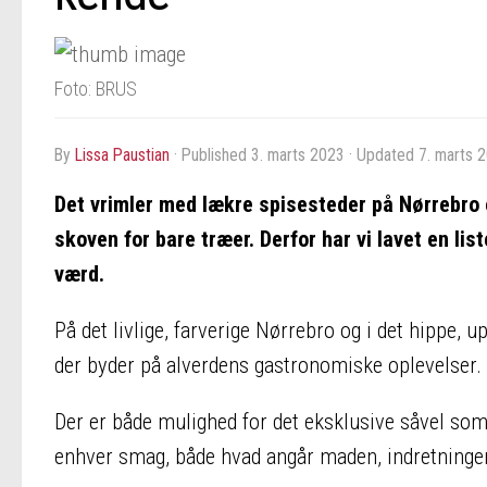
Foto: BRUS
by
Lissa Paustian
· Published
3. marts 2023
· Updated
7. marts 
Det vrimler med lækre spisesteder på Nørrebro 
skoven for bare træer. Derfor har vi lavet en li
værd.
På det livlige, farverige Nørrebro og i det hippe,
der byder på alverdens gastronomiske oplevelser.
Der er både mulighed for det eksklusive såvel som 
enhver smag, både hvad angår maden, indretninge