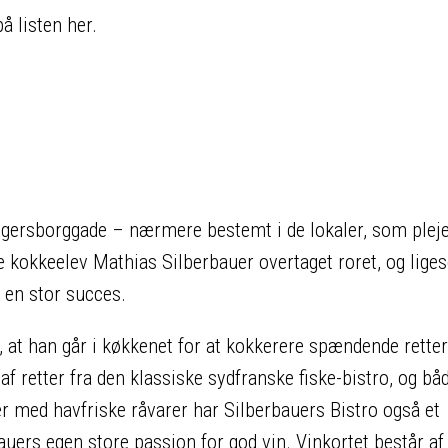
å listen her.
Jægersborggade – nærmere bestemt i de lokaler, som pleje
 kokkeelev Mathias Silberbauer overtaget roret, og lige
t en stor succes.
, at han går i køkkenet for at kokkerere spændende retter.
f retter fra den klassiske sydfranske fiske-bistro, og båd
er med havfriske råvarer har Silberbauers Bistro også et
uers egen store passion for god vin. Vinkortet består af