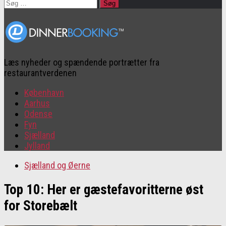
Søg
efter:
Læs nyheder og spændende portrætter fra
restaurantverdenen
København
Aarhus
Odense
Fyn
Sjælland
Jylland
Sjælland og Øerne
Top 10: Her er gæstefavoritterne øst
for Storebælt