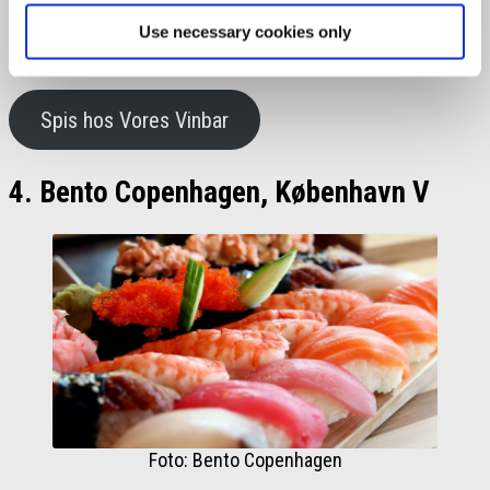
Use necessary cookies only
Samlet score:
4,72 ud af 5
Hvor:
Sønder Boulevard 105, 1720 København V
Spis hos Vores Vinbar
4. Bento Copenhagen, København V
Foto: Bento Copenhagen