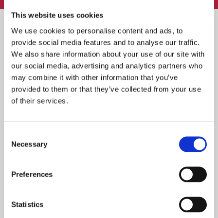
This website uses cookies
We use cookies to personalise content and ads, to
provide social media features and to analyse our traffic.
We also share information about your use of our site with
Skønne steder med udeservering i Odense
our social media, advertising and analytics partners who
may combine it with other information that you’ve
provided to them or that they’ve collected from your use
of their services.
Næsten 4 mio. har været ude at spise: Her er de
10 mest besøgte restauranter
Consent
Necessary
Selection
Guide: På disse danske øer kan du nyde lækker
mad og dansk naturidyl
Preferences
Statistics
Skønne gårdhaver og udeserveringer i København