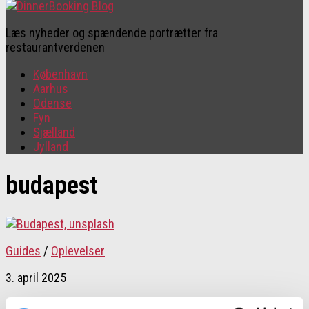
Læs nyheder og spændende portrætter fra
restaurantverdenen
København
Aarhus
Odense
Fyn
Sjælland
Jylland
budapest
Guides
/
Oplevelser
3. april 2025