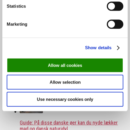
Statistics
Marketing
Skønne steder med udeservering i Odense
Show details
Allow all cookies
Næsten 4 mio. har været ude at spise: Her er de
10 mest besøgte restauranter
Allow selection
Use necessary cookies only
Guide: På disse danske øer kan du nyde lækker
mad og dansk naturidyl