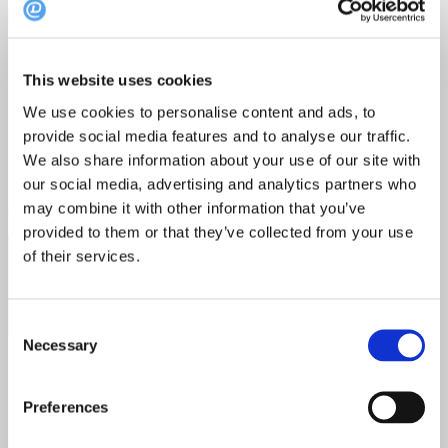
Budapest på budget: Disse steder må du
ikke misse
This website uses cookies
Budapest er en fest, og du er inviteret. Ungarns hovedstad
er ikke kun en by med smuk arkitektur...
We use cookies to personalise content and ads, to
provide social media features and to analyse our traffic.
We also share information about your use of our site with
our social media, advertising and analytics partners who
may combine it with other information that you’ve
provided to them or that they’ve collected from your use
Follow:
of their services.
Consent
Necessary
Selection
Popular Posts
Preferences
Recent Posts