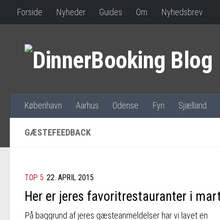
Forside
Nyheder
Guides
Om
Nyhedsbrev
København
Aarhus
Odense
Fyn
Sjælland
GÆSTEFEEDBACK
TOP 5
22. APRIL 2015
Her er jeres favoritrestauranter i mar
På baggrund af jeres gæsteanmeldelser har vi lavet en