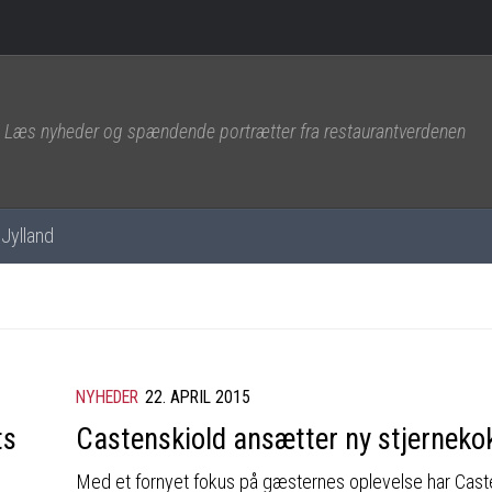
Læs nyheder og spændende portrætter fra restaurantverdenen
Jylland
NYHEDER
22. APRIL 2015
ts
Castenskiold ansætter ny stjerneko
Med et fornyet fokus på gæsternes oplevelse har Cast