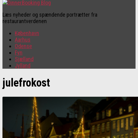
Læs nyheder og spændende portrætter fra
restaurantverdenen
København
Aarhus
Odense
Fyn
Sjælland
Jylland
julefrokost