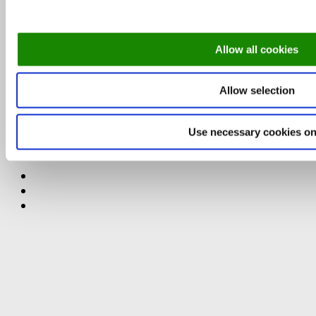
DinnerBooking.com
Lyongade 21, 1. sal
2300 København S.
+45 32 55 50 48
Allow all cookies
DinnerBooking.com
Allow selection
For restauranter
Et smartere restaurant-bookingsystem
Use necessary cookies on