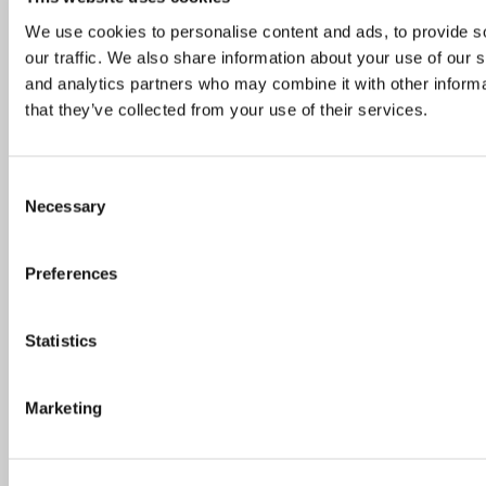
We use cookies to personalise content and ads, to provide s
our traffic. We also share information about your use of our s
and analytics partners who may combine it with other informa
Guide: På disse danske øer kan du nyde lækker
that they’ve collected from your use of their services.
mad og dansk naturidyl
Consent
Necessary
Skønne gårdhaver og udeserveringer i
Selection
København
Preferences
Michelinguiden 2026: Se hvor stjernerne er
Statistics
landet
Marketing
Skønne steder med udeservering i Odense