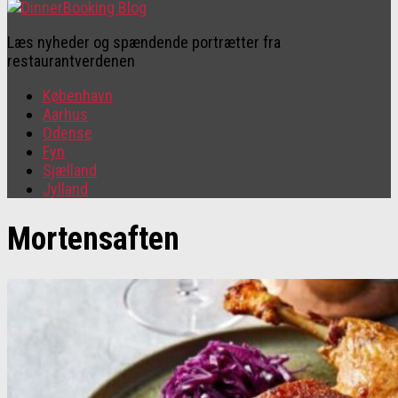
Læs nyheder og spændende portrætter fra
restaurantverdenen
København
Aarhus
Odense
Fyn
Sjælland
Jylland
Mortensaften