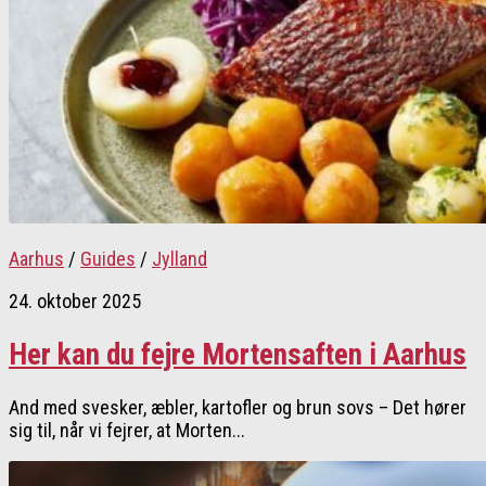
Aarhus
/
Guides
/
Jylland
24. oktober 2025
Her kan du fejre Mortensaften i Aarhus
And med svesker, æbler, kartofler og brun sovs – Det hører
sig til, når vi fejrer, at Morten...