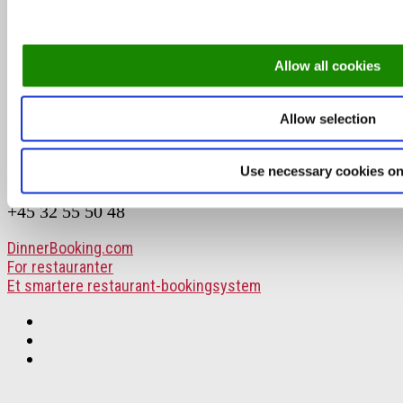
Michelinguiden 2026: Se hvor stjernerne er
landet
Allow all cookies
Skønne steder med udeservering i Odense
Allow selection
DinnerBooking.com
Use necessary cookies on
Lyongade 21, 1. sal
2300 København S.
+45 32 55 50 48
DinnerBooking.com
For restauranter
Et smartere restaurant-bookingsystem