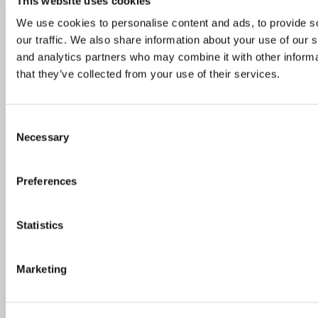
This website uses cookies
We use cookies to personalise content and ads, to provide s
our traffic. We also share information about your use of our s
Skønne steder med udeservering i Odense
and analytics partners who may combine it with other informa
that they’ve collected from your use of their services.
Næsten 4 mio. har været ude at spise: Her er de
10 mest besøgte restauranter
Consent
Necessary
Selection
Preferences
Guide: På disse danske øer kan du nyde lækker
mad og dansk naturidyl
Statistics
Skønne gårdhaver og udeserveringer i
Marketing
København