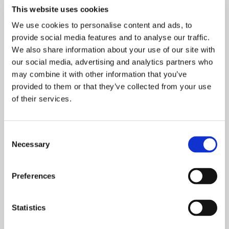
This website uses cookies
We use cookies to personalise content and ads, to
provide social media features and to analyse our traffic.
Skønne steder med udeservering i Odense
We also share information about your use of our site with
our social media, advertising and analytics partners who
may combine it with other information that you’ve
provided to them or that they’ve collected from your use
of their services.
Næsten 4 mio. har været ude at spise: Her er de
10 mest besøgte restauranter
Consent
Necessary
Selection
Guide: På disse danske øer kan du nyde lækker
mad og dansk naturidyl
Preferences
Skønne gårdhaver og udeserveringer i København
Statistics