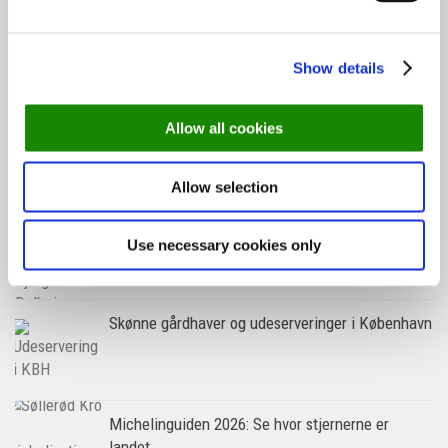
Skønne steder med udeservering i Odense
Show details
Næsten 4 mio. har været ude at spise: Her er de
Allow all cookies
10 mest besøgte restauranter
Allow selection
Guide: På disse danske øer kan du nyde lækker
mad og dansk naturidyl
Use necessary cookies only
Skønne gårdhaver og udeserveringer i København
Michelinguiden 2026: Se hvor stjernerne er
landet