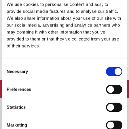
Tags:
Cocktail
København
kursus
Umami
We use cookies to personalise content and ads, to
provide social media features and to analyse our traffic.
We also share information about your use of our site with
our social media, advertising and analytics partners who
NEXT STORY
may combine it with other information that you’ve
Ny restaurantfestival: Spis og støt kampen mod kræft
provided to them or that they’ve collected from your use
of their services.
PREVIOUS STORY
Her er jeres favoritrestauranter i marts
Consent
Necessary
Selection
FOLLOW:
Preferences
Statistics
Marketing