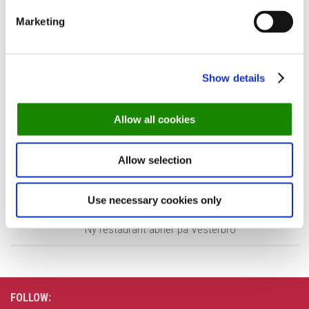
Marketing
Tags:
56 grader
Alchemist
Krebsegaarden
Søllerød Kro
Show details
Studio
Allow all cookies
NEXT STORY
Allow selection
Se Fyns mest populære restauranter i 2015
Use necessary cookies only
PREVIOUS STORY
Ny restaurant åbner på Vesterbro
FOLLOW: