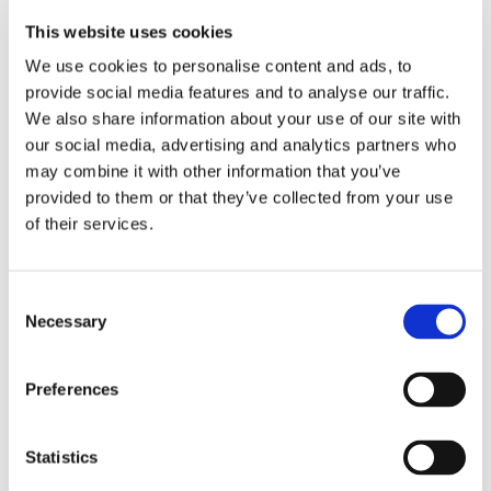
This website uses cookies
Top 5 på Sjælland i hele 2015
We use cookies to personalise content and ads, to
Restaurant Krebsegaarden, København K
provide social media features and to analyse our traffic.
Alchemist, København Ø
We also share information about your use of our site with
Søllerød Kro, Holte
our social media, advertising and analytics partners who
may combine it with other information that you’ve
Studio, København K
provided to them or that they’ve collected from your use
56°, København K
of their services.
Om opgørelsen
Hver gang en gæst booker bord via DinnerBooking, får
Consent
Necessary
bookeren tilsendt et spørgeskema, hvor han/hun kan vurdere
Selection
restauranten ud fra mad, betjening, stemning, samlet vurdering
samt værdi for pengene. Det betyder, at en gæst kun kan
Preferences
bedømme en restauranten, hvis vedkommende rent faktisk har
besøgt den. Opgørelsen for 2015 er baseret på i alt 243.138
Statistics
gæsteanmeldelser.