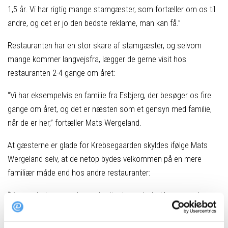
1,5 år. Vi har rigtig mange stamgæster, som fortæller om os til
andre, og det er jo den bedste reklame, man kan få.”
Restauranten har en stor skare af stamgæster, og selvom
mange kommer langvejsfra, lægger de gerne visit hos
restauranten 2-4 gange om året:
“Vi har eksempelvis en familie fra Esbjerg, der besøger os fire
gange om året, og det er næsten som et gensyn med familie,
når de er her,” fortæller Mats Wergeland.
At gæsterne er glade for Krebsegaarden skyldes ifølge Mats
Wergeland selv, at de netop bydes velkommen på en mere
familiær måde end hos andre restauranter:
“Vores sted er meget uprætentiøst, og et sted hvor man kan
slappe af. Og mange af vores gæster giver udtryk for, at det er
noget, der vægter højt for dem,” fortæller han.