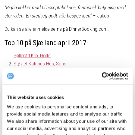
“Rigtig lækker mad til acceptabel pris, fantastisk betjening med
stor viden. En sted jeg godt ville besøge igen”
– Jakob
Du kan se alle anmeldelserne på DinnerBooking.com.
Top 10 på Sjælland april 2017
Søllerød Kro, Holte
Støvlet Katrines Hus, Sorø
ENOMANIA, Frederiksberg C
Restaurant Toldboden, Frederikssund
Ristorante Da Claudio, Frederiksberg
Restaurant Schønnemann, København K
This website uses cookies
Restaurant AOC, København K
We use cookies to personalise content and ads, to
Il Gallo Nero, Marchio Q REI, Hillerød
provide social media features and to analyse our traffic.
Era Ora, København K
We also share information about your use of our site with
Krogs Fiskerestaurant, København K
our social media, advertising and analytics partners who