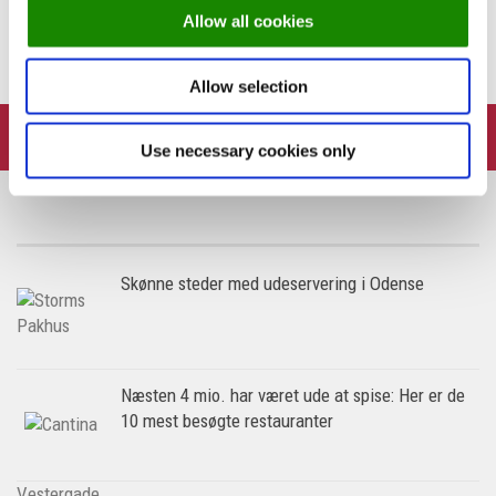
Allow all cookies
Madklubben udvider på Frederiksberg og Østerbro
Allow selection
FOLLOW:
Use necessary cookies only
Skønne steder med udeservering i Odense
Næsten 4 mio. har været ude at spise: Her er de
10 mest besøgte restauranter