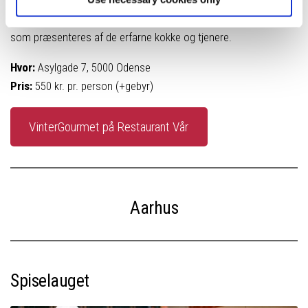
Sjette servering
Oste- og dessertbord med kaffe/the samt hjemmelavet likør,
som præsenteres af de erfarne kokke og tjenere.
Hvor:
Asylgade 7, 5000 Odense
Pris:
550 kr. pr. person (+gebyr)
VinterGourmet på Restaurant Vår
Aarhus
Spiselauget