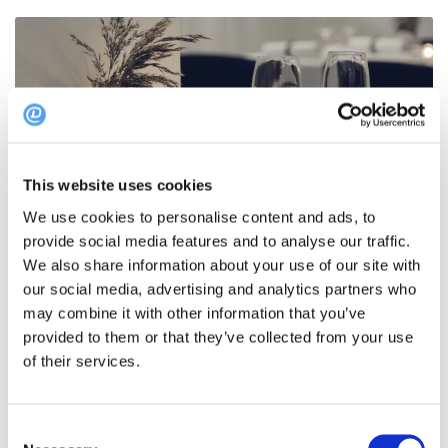
This website uses cookies
We use cookies to personalise content and ads, to
provide social media features and to analyse our traffic.
We also share information about your use of our site with
our social media, advertising and analytics partners who
may combine it with other information that you’ve
Foto: Restaurant Vår
provided to them or that they’ve collected from your use
Restaurant Vår er en lille og intim restaurant, som ligger inde
of their services.
midt i Odense. Deres fokus ligger især på bæredygtighed,
økologi og velsmag samt hyggelig og uprætentiøs service. Her
kan du forvente en stor oplevelse, hvor spændende og smukke
Consent