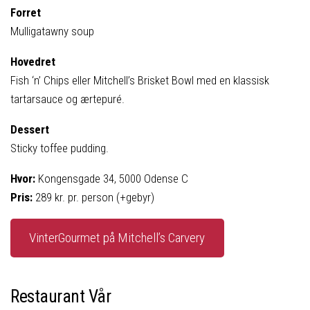
Forret
Mulligatawny soup
Hovedret
Fish ‘n’ Chips eller Mitchell’s Brisket Bowl med en klassisk
tartarsauce og ærtepuré.
Dessert
Sticky toffee pudding.
Hvor:
Kongensgade 34, 5000 Odense C
Pris:
289 kr. pr. person (+gebyr)
VinterGourmet på Mitchell’s Carvery
Restaurant Vår