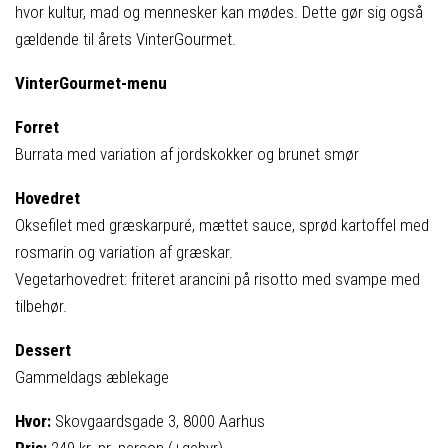
hvor kultur, mad og mennesker kan mødes. Dette gør sig også
gældende til årets VinterGourmet.
VinterGourmet-menu
Forret
Burrata med variation af jordskokker og brunet smør
Hovedret
Oksefilet med græskarpuré, mættet sauce, sprød kartoffel med
rosmarin og variation af græskar.
Vegetarhovedret: friteret arancini på risotto med svampe med
tilbehør.
Dessert
Gammeldags æblekage
Hvor:
Skovgaardsgade 3, 8000 Aarhus
Pris:
249 kr. pr. person (+gebyr)