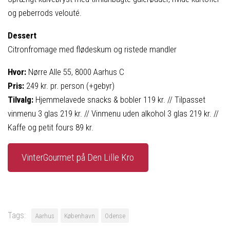
og peberrods velouté.
Dessert
Citronfromage med flødeskum og ristede mandler
Hvor:
Nørre Alle 55, 8000 Aarhus C
Pris:
249 kr. pr. person (+gebyr)
Tilvalg:
Hjemmelavede snacks & bobler 119 kr. // Tilpasset
vinmenu 3 glas 219 kr. // Vinmenu uden alkohol 3 glas 219 kr. //
Kaffe og petit fours 89 kr.
VinterGourmet på Den Lille Kro
Tags:
Aarhus
København
Odense