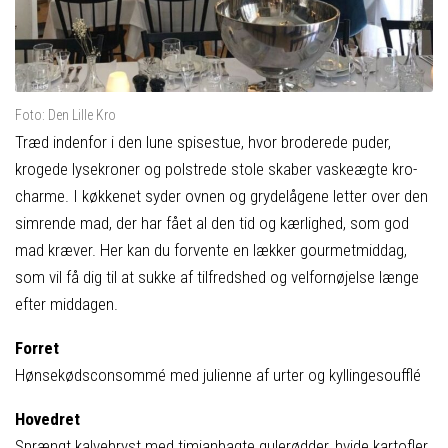
Foto: Den Lille Kro
Træd indenfor i den lune spisestue, hvor broderede puder,
krogede lysekroner og polstrede stole skaber vaskeægte kro-
charme. I køkkenet syder ovnen og grydelågene letter over den
simrende mad, der har fået al den tid og kærlighed, som god
mad kræver. Her kan du forvente en lækker gourmetmiddag,
som vil få dig til at sukke af tilfredshed og velfornøjelse længe
efter middagen.
Forret
Hønsekødsconsommé med julienne af urter og kyllingesoufflé
Hovedret
Sprængt kalvebryst med timianbagte gulerødder, hvide kartofler