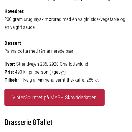
Hovedret
200 gram uruguaysk mørbrad med én valgfri side/vegetable og
én valgfri sauce
Dessert
Panna cotta med råmarinerede bær
Hvor:
Strandvejen 235, 2920 Charlottenlund
Pris:
490 kr. pr. person (+gebyr)
Tilkøb:
Tilvalg af vinmenu samt the/kaffe: 285 kr.
VinterGourmet på MASH Skovriderkroen
Brasserie 8Tallet