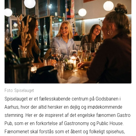
Foto: Spiselauget
Spiselauget er et fællesskabende centrum på Godsbanen i
Aarhus, hvor der altid hersker en dejlig og imødekommende
stemning. Her er de inspireret af det engelske fænomen Gastro
Pub, som er en forkortelse af Gastronomy og Public House.
Fænomenet skal forstås som et åbent og folkeligt spisehus,