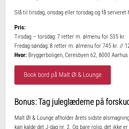
Slå til tirsdag, onsdag eller torsdag og få serveret
Pris:
Tirsdag – torsdag: 7 retter m. ølmenu for 535 kr.
Fredag-søndag: 8 retter m. ølmenu for 745 kr. // 1
Hvor:
Bryggerboligen, Ceresbyen 62, 8000 Aarhus
Book bord på Malt Øl & Lounge
Bonus: Tag juleglæderne på forsku
Malt Øl & Lounge afholder årets sidste ølsmagning 
kan kalde det J-dag nr. 2. Og bare rolig, det ikke e