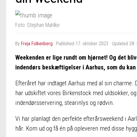
Foto: Stephan Mahlke
by
Freja Folkenberg
· Published
17. oktober 2023
· Updated
28.
Weekenden er lige rundt om hjørnet! Og det bliv
indendørs beskæftigelser i Aarhus, som du kan g
Efteråret har indtaget Aarhus med al sin charme. 
har udskiftet vores Birkenstock med uldsokker, o
indendørsservering, stearinlys og rødvin.
Vi har planlagt den perfekte efterårsweekend i Aarh
hår. Kom ud og få én på opleveren med disse hygg