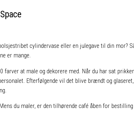
e Space
lsjestribet cylindervase eller en julegave til din mor? S
rne er mange.
0 farver at male og dekorere med. Når du har sat prikke
personalet. Efterfølgende vil det blive brændt og glaseret
ning.
ens du maler, er den tilhørende café åben for bestilling