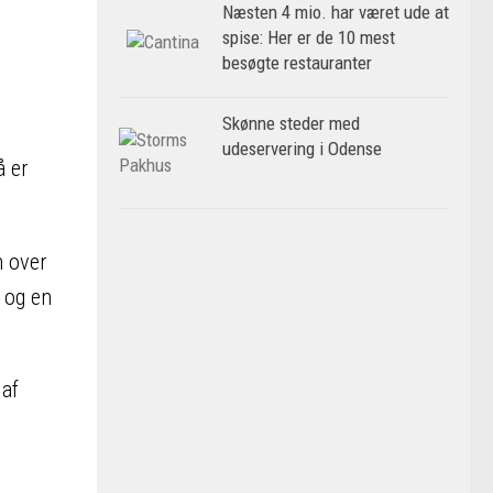
Næsten 4 mio. har været ude at
spise: Her er de 10 mest
besøgte restauranter
Skønne steder med
udeservering i Odense
å er
n over
, og en
 af