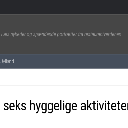
Læs nyheder og spændende portrætter fra restaurantverdenen
Jylland
 seks hyggelige aktiviteter