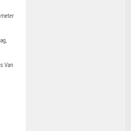
 meter
ag,
ns Van