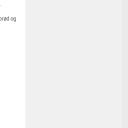
.
 brød og