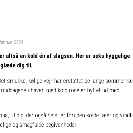
 februar 2024
er altså en kold én af slagsen. Her er seks hyggelige
læde dig til.
Det smukke, kølige vejr har erstattet de lange sommernæt
g middagene i haven med kold rosé er byttet ud med
us, til dig, der også helst er foruden kolde tæer og vind
elige og smagfulde begivenheder.