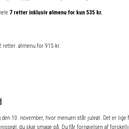
 hele
7 retter inklusiv ølmenu for kun 535 kr.
2 retter. ølmenu for 915 kr.
d
den 10. november, hvor menuen står juleøl. Det er lige f
r nisseøl, du skal smage på. Du får fornøjelsen af forskell