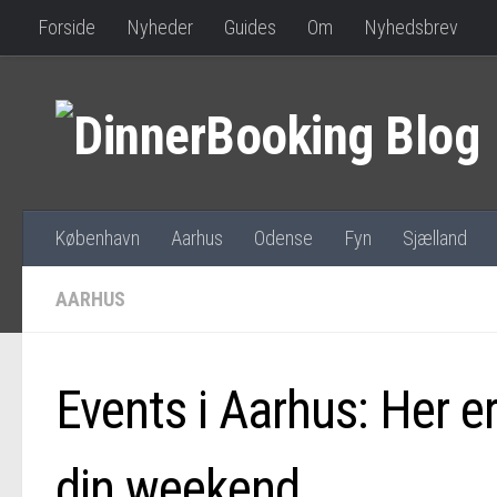
Forside
Nyheder
Guides
Om
Nyhedsbrev
København
Aarhus
Odense
Fyn
Sjælland
AARHUS
Events i Aarhus: Her er
din weekend