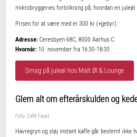
mikrobryggeries fortolkning på, hvordan en juleø
Prisen for at være med er 300 kr (+gebyr).
Adresse:
Ceresbyen 68C, 8000 Aarhus C
Hvornår:
10. november fra 16:30-18:30
Smag på juleøl hos Malt Øl & Lounge
Glem alt om efterårskulden og ke
Foto: Café Faust
Havregryn og sløj instant kaffe går bestemt ikke