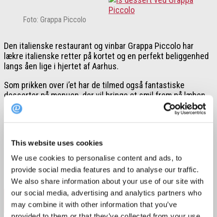
Foto: Grappa Piccolo
Den italienske restaurant og vinbar Grappa Piccolo har
lækre italienske retter på kortet og en perfekt beliggenhed
langs åen lige i hjertet af Aarhus.
Som prikken over i’et har de tilmed også fantastiske
desserter på menuen, der vil bringe et smil frem på læben
hos enhver dessertelsker.
Bestil deres semifreddo, der er en himmelsk italiensk
isdessert med jordbær og hvid chokolade – mums, siger vi
This website uses cookies
bare!
We use cookies to personalise content and ads, to
Pris:
50 kr.
provide social media features and to analyse our traffic.
Hvor:
Åboulevarden 60, 8000 Aarhus C
We also share information about your use of our site with
our social media, advertising and analytics partners who
Book bord på Grappa Piccolo
may combine it with other information that you’ve
provided to them or that they’ve collected from your use