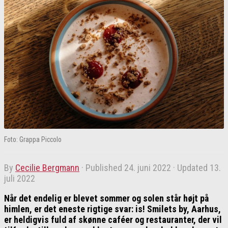
Foto: Grappa Piccolo
by
Cecilie Bergmann
· Published
24. juni 2022
· Updated
13.
juli 2022
Når det endelig er blevet sommer og solen står højt på
himlen, er det eneste rigtige svar: is! Smilets by, Aarhus,
er heldigvis fuld af skønne caféer og restauranter, der vil