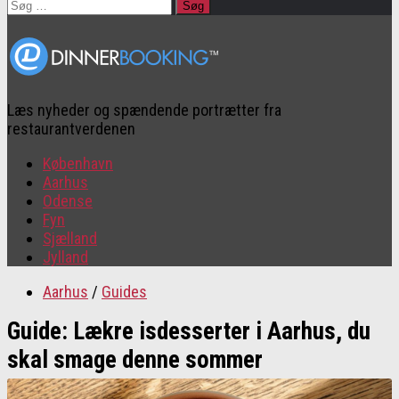
Søg
efter:
Læs nyheder og spændende portrætter fra
restaurantverdenen
København
Aarhus
Odense
Fyn
Sjælland
Jylland
Aarhus
/
Guides
Guide: Lækre isdesserter i Aarhus, du
skal smage denne sommer