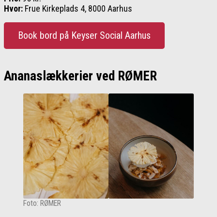
Hvor:
Frue Kirkeplads 4, 8000 Aarhus
Book bord på Keyser Social Aarhus
Ananaslækkerier ved RØMER
Foto: RØMER