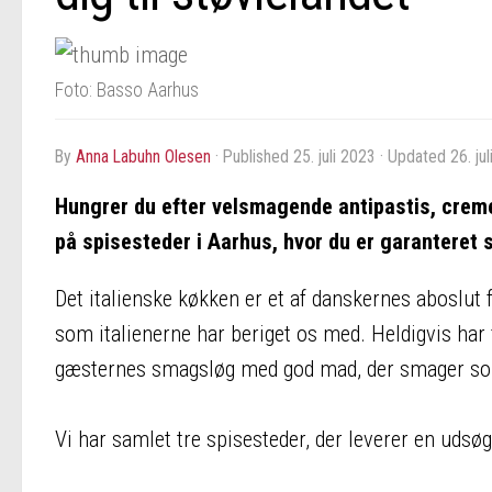
Foto: Basso Aarhus
by
Anna Labuhn Olesen
· Published
25. juli 2023
· Updated
26. ju
Hungrer du efter velsmagende antipastis, creme
på spisesteder i Aarhus, hvor du er garanteret 
Det italienske køkken er et af danskernes aboslut 
som italienerne har beriget os med. Heldigvis har 
gæsternes smagsløg med god mad, der smager som
Vi har samlet tre spisesteder, der leverer en udsø