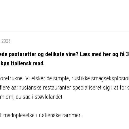
li 2023
de pastaretter og delikate vine? Læs med her og få 
skøn italiensk mad.
foretrukne. Vi elsker de simple, rustikke smagseksplosio
flere aarhusianske restauranter specialiseret sig i at for
 om, du sad i støvlelandet.
gt madoplevelse i italienske rammer.