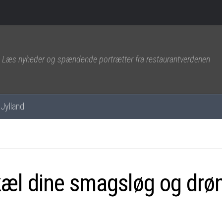
Læs nyheder og spændende portrætter fra restaurantverdenen
Jylland
rkæl dine smagsløg og dr