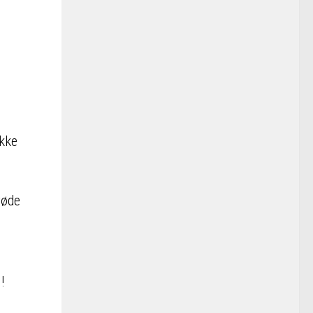
ække
røde
!