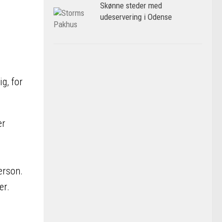
Skønne steder med
udeservering i Odense
g, for
er
erson.
er.