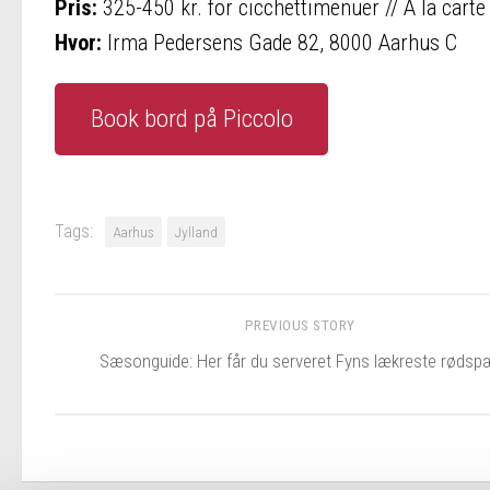
Pris:
325-450 kr. for cicchettimenuer // A la carte
Hvor:
Irma Pedersens Gade 82, 8000 Aarhus C
Book bord på Piccolo
Tags:
Aarhus
Jylland
PREVIOUS STORY
Sæsonguide: Her får du serveret Fyns lækreste rødsp