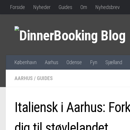
Forside
Nyheder
Guides
Om
Nyhedsbrev
København
Aarhus
Odense
Fyn
Sjælland
AARHUS
/
GUIDES
Italiensk i Aarhus: Fo
dig til støvlelandet