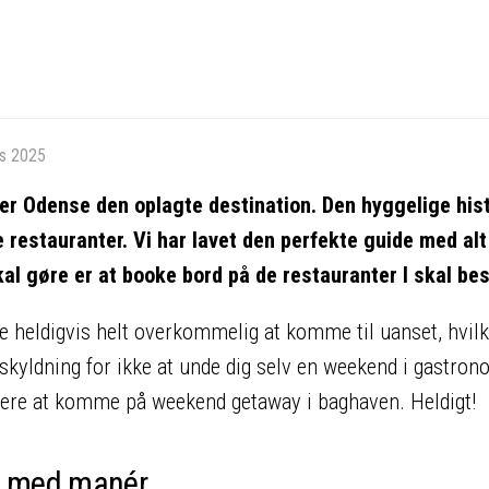
ts 2025
r Odense den oplagte destination. Den hyggelige his
 restauranter. Vi har lavet den perfekte guide med alt
kal gøre er at booke bord på de restauranter I skal be
 heldigvis helt overkommelig at komme til uanset, hvilk
dskyldning for ikke at unde dig selv en weekend i gastro
mere at komme på weekend getaway i baghaven. Heldigt!
g med manér