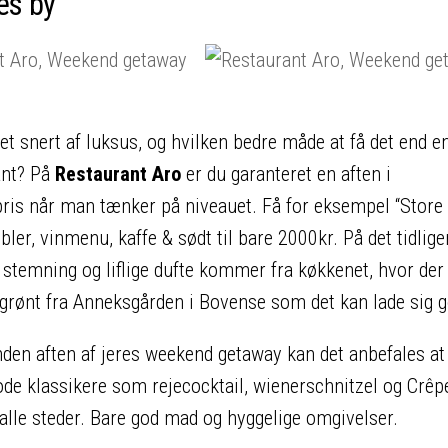
es by
 snert af luksus, og hvilken bedre måde at få det end e
ant? På
Restaurant Aro
er du garanteret en aften i
pris når man tænker på niveauet. Få for eksempel “Store 
ler, vinmenu, kaffe & sødt til bare 2000kr. På det tidlige
stemning og liflige dufte kommer fra køkkenet, hvor der
 grønt fra Anneksgården i Bovense som det kan lade sig g
den aften af jeres weekend getaway kan det anbefales at 
gode klassikere som rejecocktail, wienerschnitzel og Crêp
alle steder. Bare god mad og hyggelige omgivelser.