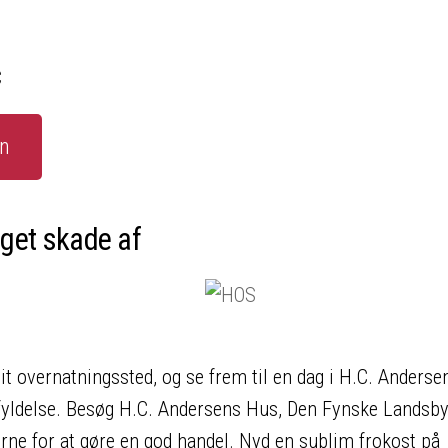
C
in
aget skade af
 overnatningssted, og se frem til en dag i H.C. Andersen
fyldelse. Besøg H.C. Andersens Hus, Den Fynske Landsby
e for at gøre en god handel. Nyd en sublim frokost på