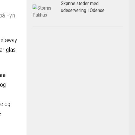
Skønne steder med
udeservering i Odense
 getaway
ar glas
nne
 og
ce og
e