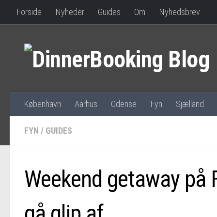
Forside
Nyheder
Guides
Om
Nyhedsbrev
København
Aarhus
Odense
Fyn
Sjælland
FYN
/
GUIDES
Weekend getaway på Fyn
gå glip af