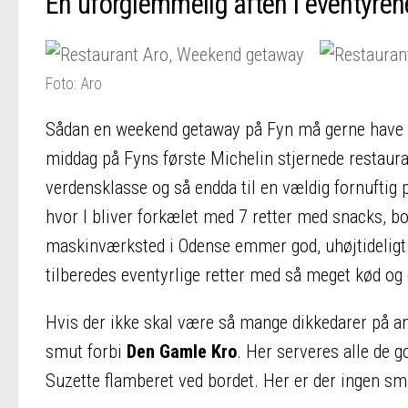
En uforglemmelig aften i eventyren
Foto: Aro
Sådan en weekend getaway på Fyn må gerne have et
middag på Fyns første Michelin stjernede restaur
verdensklasse og så endda til en vældig fornuftig 
hvor I bliver forkælet med 7 retter med snacks, bob
maskinværksted i Odense emmer god, uhøjtideligt 
tilberedes eventyrlige retter med så meget kød og
Hvis der ikke skal være så mange dikkedarer på an
smut forbi
Den Gamle Kro
. Her serveres alle de 
Suzette flamberet ved bordet. Her er der ingen sm