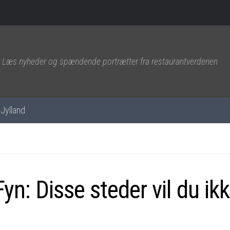
Læs nyheder og spændende portrætter fra restaurantverdenen
Jylland
: Disse steder vil du ik