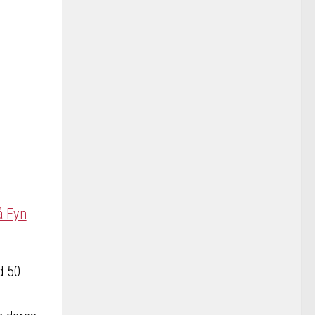
d 50
e