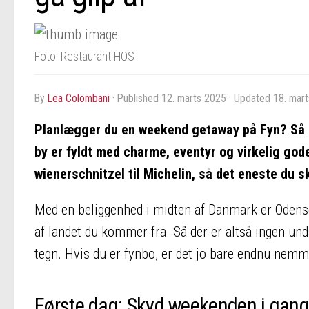
Foto: Restaurant HOS
by
Lea Colombani
· Published
12. marts 2025
· Updated
18. mar
Planlægger du en weekend getaway på Fyn? Så e
by er fyldt med charme, eventyr og virkelig gode
wienerschnitzel til Michelin, så det eneste du s
Med en beliggenhed i midten af Danmark er Odense
af landet du kommer fra. Så der er altså ingen un
tegn. Hvis du er fynbo, er det jo bare endnu nem
Første dag: Skyd weekenden i gan