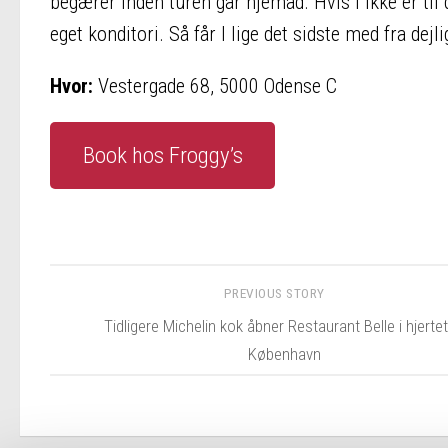
begærer inden turen går hjemad. Hvis I ikke er til
eget konditori. Så får I lige det sidste med fra dejl
Hvor:
Vestergade 68, 5000 Odense C
Book hos Froggy’s
PREVIOUS STORY
Tidligere Michelin kok åbner Restaurant Belle i hjertet
København