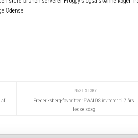
 den store brunch serverer Froggy’s også skønne kager fr
ige Odense.
NEXT STORY
 af
Frederiksberg-favoritten: EWALDS inviterer til 7 års
fødselsdag