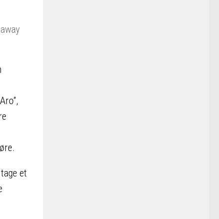
n
Aro”,
re
øre.
tage et
e