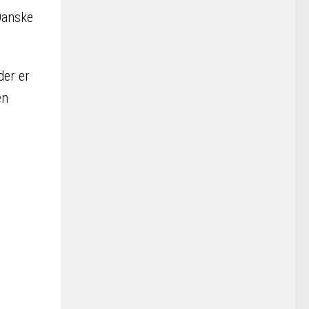
 Danske
der er
en