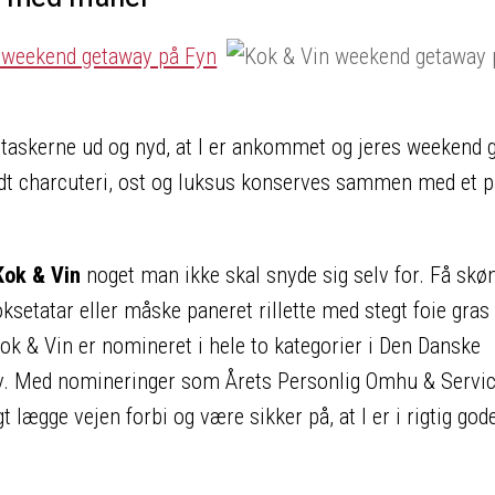
k taskerne ud og nyd, at I er ankommet og jeres weekend
dt charcuteri, ost og luksus konserves sammen med et p
Kok & Vin
noget man ikke skal snyde sig selv for. Få skø
ksetatar eller måske paneret rillette med stegt foie gras
ok & Vin er nomineret i hele to kategorier i Den Danske
 selv. Med nomineringer som Årets Personlig Omhu & Servi
 lægge vejen forbi og være sikker på, at I er i rigtig god