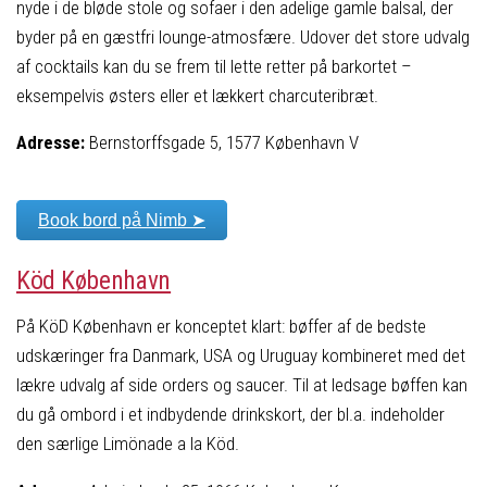
nyde i de bløde stole og sofaer i den adelige gamle balsal, der
byder på en gæstfri lounge-atmosfære. Udover det store udvalg
af cocktails kan du se frem til lette retter på barkortet –
eksempelvis østers eller et lækkert charcuteribræt.
Adresse:
Bernstorffsgade 5, 1577 København V
Book bord på Nimb ➤
Köd København
På KöD København er konceptet klart: bøffer af de bedste
udskæringer fra Danmark, USA og Uruguay kombineret med det
lækre udvalg af side orders og saucer. Til at ledsage bøffen kan
du gå ombord i et indbydende drinkskort, der bl.a. indeholder
den særlige Limönade a la Köd.