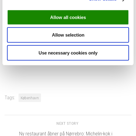
spisested for en festlig aften i byen. Restauranten serverer
retter fra det moderne, vietnamesiske køkken, og hertil finder du
et bugnende cocktail-kort – giv dig eksempelvis i kast med en
Allow all cookies
Spicy Saigon eller en Mango Em Oi.
Allow selection
Adresse:
Vesterbrogade 40, 1620 København V
Use necessary cookies only
Book bord på LêLê ➤
Tags:
København
NEXT STORY
Ny restaurant åbner på Nørrebro: Michelin-kok i