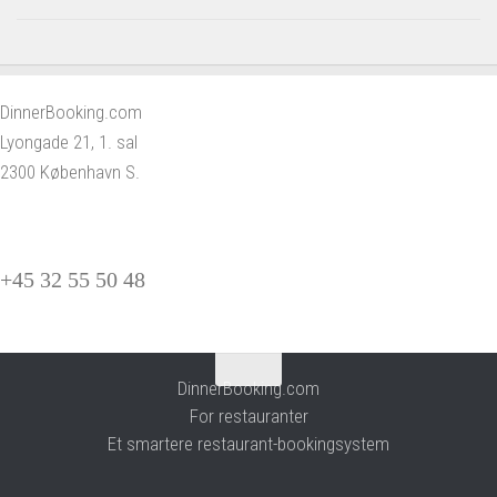
DinnerBooking.com
Lyongade 21, 1. sal
2300 København S.
+45 32 55 50 48
DinnerBooking.com
For restauranter
Et smartere restaurant-bookingsystem