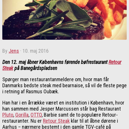
by
Jens
·
10. maj 2016
Den 12. maj åbner Københavns førende bøfrestaurant
Retour
Steak
på Banegårdspladsen
Spørger man restaurantanmeldere om, hvor man får
Danmarks bedste steak med bearnaise, så vil de fleste pege
i retning af Rasmus Oubæk.
Han har i en årrække været en institution i København, hvor
han sammen med Jesper Marcussen står bag Restaurant
Pluto
,
Gorilla
,
OTTO
, Barbie samt de to populære Retour-
restauranter. Nu er
Retour Steak
klar til at åbne dørene i
Aarhus – nærmere bestemt i den gamle TGV-café på