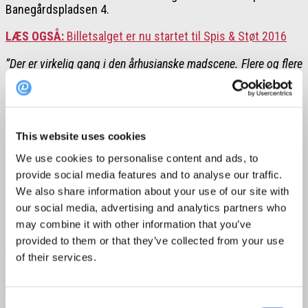
Banegårdspladsen 4.
LÆS OGSÅ:
Billetsalget er nu startet til Spis & Støt 2016
”Der er virkelig gang i den århusianske madscene. Flere og flere
vælger at gå ud og være sammen og hygge på stemningsfyldte
restauranter i stedet for at sidde derhjemme. Derfor er nye,
lækre steder skudt op…især steder, hvor man oplever høj
kvalitet, der er til at betale. Det er præcis dét, Retour Steak står
for og grunden til vi glæder os vildt meget til at åbne i Aarhus”,
This website uses cookies
forklarer Jesper Marcussen.
We use cookies to personalise content and ads, to
provide social media features and to analyse our traffic.
René Hansen, som senest har været en del af det populære
Pluto i København, bliver medejer og køkkenchef på Retour
We also share information about your use of our site with
Steak Aarhus.
our social media, advertising and analytics partners who
may combine it with other information that you’ve
“Vores fokus ligger på steaks af højeste kvalitet –
provided to them or that they’ve collected from your use
eksempelvis kød af Black Angus kvæg fra Uruguay og fra
of their services.
Varde får vi sortbroget kvæg, vi selv krogmodner. Derudover
vil der være masser af grøntsager. Dem får vi fra det
århusianske opland, der huser nogle af landets bedste
producenter. Og ja… vores nærmest ikoniske Rib-eye med
Consent