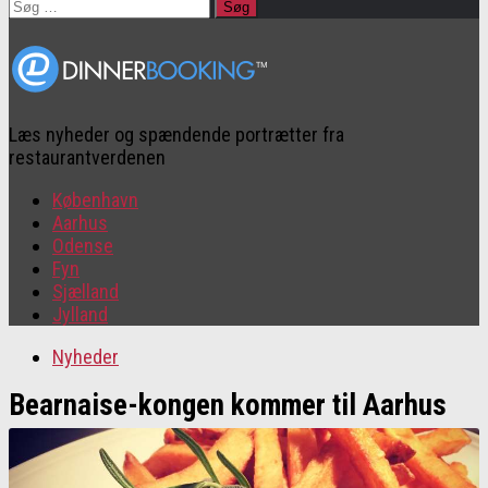
Søg
efter:
Læs nyheder og spændende portrætter fra
restaurantverdenen
København
Aarhus
Odense
Fyn
Sjælland
Jylland
Nyheder
Bearnaise-kongen kommer til Aarhus