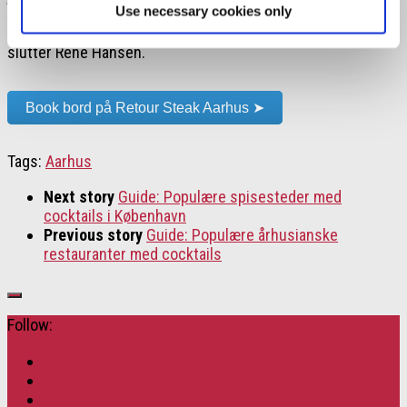
Use necessary cookies only
ikke. Så hvem ved… måske tager københavnerne fremover
turen til Aarhus for at nyde den bedste bøf under åben himmel”,
slutter René Hansen.
Book bord på Retour Steak Aarhus ➤
Tags:
Aarhus
Next story
Guide: Populære spisesteder med
cocktails i København
Previous story
Guide: Populære århusianske
restauranter med cocktails
Follow: