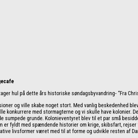
gecafe
ger hul på dette års historiske søndagsbyvandring- “Fra Christ
sioner og ville skabe noget stort. Med vanlig beskedenhed blev 
le konkurrere med stormagterne og vi skulle have kolonier. Det
å de sumpede grunde. Kolonieventyret blev til et par små besid
er fyldt med spændende historier om krige, skibsfart, rejser 
native livsformer været med til at forme og udvikle resten af D