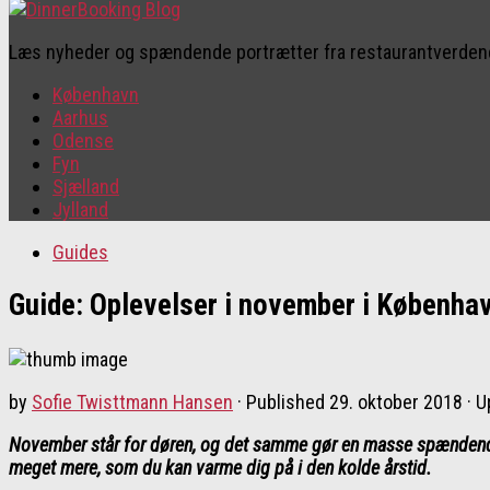
Læs nyheder og spændende portrætter fra restaurantverde
København
Aarhus
Odense
Fyn
Sjælland
Jylland
Guides
Guide: Oplevelser i november i Københa
by
Sofie Twisttmann Hansen
· Published
29. oktober 2018
· 
November står for døren, og det samme gør en masse spændende 
meget mere, som du kan varme dig på i den kolde årstid.