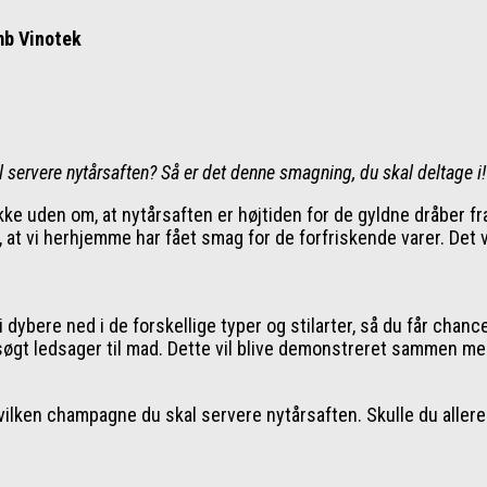
mb Vinotek
al servere nytårsaften? Så er det denne smagning, du skal deltage i!
e uden om, at nytårsaften er højtiden for de gyldne dråber fr
er, at vi herhjemme har fået smag for de forfriskende varer. 
ere ned i de forskellige typer og stilarter, så du får chancen f
dsøgt ledsager til mad. Dette vil blive demonstreret sammen me
vilken champagne du skal servere nytårsaften. Skulle du allere