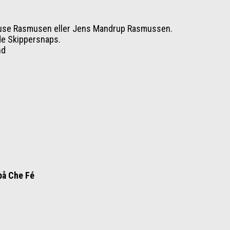
Kruse Rasmusen eller Jens Mandrup Rasmussen.
e Skippersnaps.
nd
på Che Fé