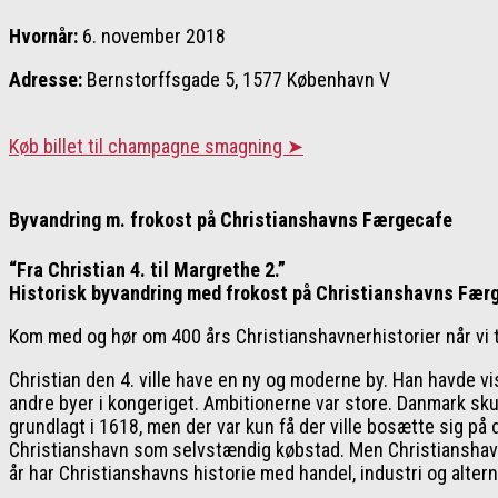
Hvornår:
6. november 2018
Adresse:
Bernstorffsgade 5, 1577 København V
Køb billet til champagne smagning ➤
Byvandring m. frokost på Christianshavns Færgecafe
“Fra Christian 4. til Margrethe 2.”
Historisk byvandring med frokost på Christianshavns Fær
Kom med og hør om 400 års Christianshavnerhistorier når vi ta
Christian den 4. ville have en ny og moderne by. Han havde vi
andre byer i kongeriget. Ambitionerne var store. Danmark skul
grundlagt i 1618, men der var kun få der ville bosætte sig p
Christianshavn som selvstændig købstad. Men Christianshavn 
år har Christianshavns historie med handel, industri og alter