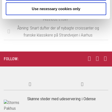
Guide: Oplevelser i november i København
Use necessary cookies only
PREVIOUS STORY
Åbning: Snart dufter der af nybagte croissanter og
franske klassikere på Strandvejen i Aarhus
FOLLOW:
Skønne steder med udeservering i Odense