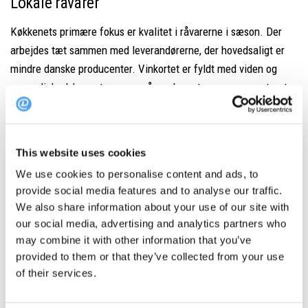
Lokale råvarer
Køkkenets primære fokus er kvalitet i råvarerne i sæson. Der
arbejdes tæt sammen med leverandørerne, der hovedsaligt er
mindre danske producenter.
Vinkortet er fyldt med viden og
personlighed, hvor store og små producenter er repræsenteret,
uden dogmer, men med holdninger til indhold, metoder og
filosofi hos producenten. Lars Springs mangeårige kendskab og
erfaring med alverdens vine fornægter sig ikke. Han ser frem til
This website uses cookies
at få lov til at føre gæsterne gennem en fantastisk oplevelse
We use cookies to personalise content and ads, to
med vine tilpasset de enkelte serveringer.
provide social media features and to analyse our traffic.
We also share information about your use of our site with
our social media, advertising and analytics partners who
Foto: Restaurant MA
may combine it with other information that you’ve
provided to them or that they’ve collected from your use
Høje ambitioner
of their services.
Med åbningen af Restaurant MA har København fået et nyt