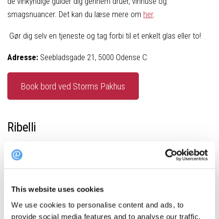
de vinkyndige guider dig gennem druer, vinhuse og
smagsnuancer. Det kan du læse mere om
her
.
Gør dig selv en tjeneste og tag forbi til et enkelt glas eller to!
Adresse:
Seebladsgade 21, 5000 Odense C
Book bord ved Storms Pakhus
Ribelli
Foto: Ribelli
På adressen Gravene 4 i centrum af Odense ligger byens egen
This website uses cookies
rebel af en restaurant. Navnet er Ribelli, og stedet forstår på
We use cookies to personalise content and ads, to
bedste vis at kombinere ægte italiensk fine dining med smagen
provide social media features and to analyse our traffic.