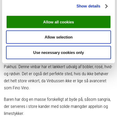
Show details
Vinbussen
Allow all cookies
Allow selection
Foto: Storms Pakhus // Vinbussen
Det mest oplagte valg til et glas vin på de lune sommeraftener
Use necessary cookies only
er helt klart Vinbussen, der ligger på pladsen ved Storms
Pakhus. Denne vinbar har et lækkert udvalg af bobler, rosé, hvid-
og rødvin. Det er også det perfekte sted, hvis du ikke behøver
det helt store vinkort, da Vinbussen ikke er lige så avanceret
som Fino Vino.
Baren har dog en masse forskelligt at byde på, såsom sangria,
der serveres i store kander med solide mængder appelsin og
limestykker.