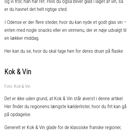
og vi tror, han har ret. Hvis du også bliver glad i låget af vin, så
er du havnet det helt rigtige sted.
I Odense er der flere steder, hvor du kan nyde et godt glas vin –
enten med nogle snacks eller en vinmenu, der er nøje udvalgt til
en lækker middag.
Her kan du se, hvor du skal tage hen for deres druer på flaske.
Kok & Vin
Foto: Kok & Vin
Det er ikke uden grund, at Kok & Vin står øverst i denne artikel.
Her finder du regionens længste kælderlister, hvor du frit kan gå
på opdagelse.
Generelt er Kok & Vin glade for de klassiske franske regioner,