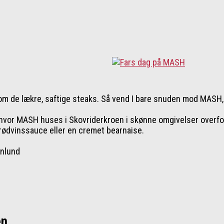
m de lækre, saftige steaks. Så vend I bare snuden mod MASH, d
 hvor MASH huses i Skovriderkroen i skønne omgivelser overfor 
g rødvinssauce eller en cremet bearnaise.
enlund
en