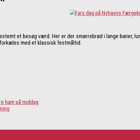
o bestemt et besøg værd. Her er der smørrebrød i lange baner, 
l forkæles med et klassisk festmåltid.
tere ham på middag
gning