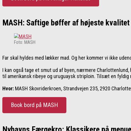
MASH: Saftige bøffer af højeste kvalitet
Foto: MASH
Far skal hyldes med lækker mad. Og her kommer vi ikke udeno
I kan også tage et smut ud af byen, nærmere Charlottenlund,
til amerikansk ribeye og uruguaysk striploin. Tilsæt en fyldi
Hvor:
MASH Skovriderkroen, Strandvejen 235, 2920 Charlott
Book bord på MASH
Nyhavns Færgekro: Klassikere på menu