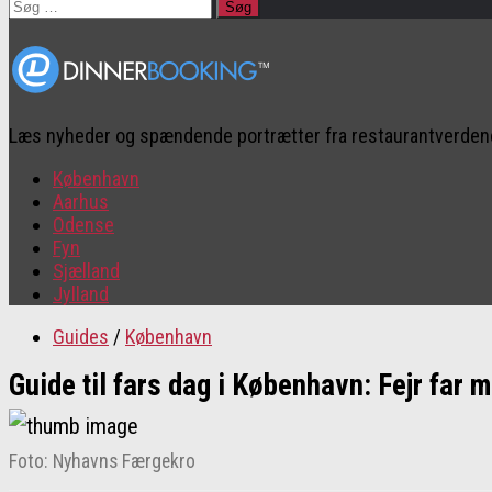
Søg
efter:
Læs nyheder og spændende portrætter fra restaurantverde
København
Aarhus
Odense
Fyn
Sjælland
Jylland
Guides
/
København
Guide til fars dag i København: Fejr far
Foto: Nyhavns Færgekro