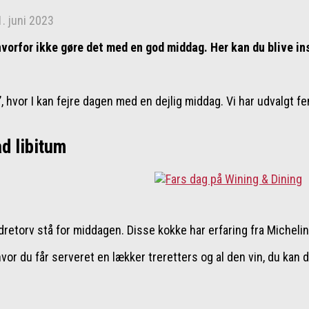
1. juni 2023
g hvorfor ikke gøre det med en god middag. Her kan du blive 
n’, hvor I kan fejre dagen med en dejlig middag. Vi har udvalgt f
d libitum
rødretorv stå for middagen. Disse kokke har erfaring fra Michel
r du får serveret en lækker treretters og al den vin, du kan dri