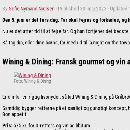
by
Sofie Nymand Nielsen
· Published
30. maj 2023
· Updated
Den 5. juni er det fars dag. Far skal fejres og forkæles, o
Nu er det atter tid til at fejre far. Og han fortjener det bedste.
Så tag din, eller dine børns, far med ud til ‘a night on the tow
Wining & Dining: Fransk gourmet og vin a
Foto: Wining & Dining
Er din far en rigtig livsnyder, så lad Wining & Dining på Gråb
Samtidig bygger retterne på et særligt og gunstigt koncept, hvo
Bon appetit.
Pris:
575 kr. for 3-retters og vin ad libitum