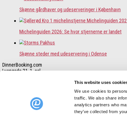
Skønne gårdhaver og udeserveringer i København
Michelinguiden 2026: Se hvor stjernerne er landet
Skønne steder med udeservering i Odense
DinnerBooking.com
Lyongade 21, 1. sal
2300 København S.
+45 32 55 50 48
This website uses cookie
We use cookies to personal
traffic. We also share info
DinnerBooking.com
analytics partners who may
For restauranter
Et smartere restaurant-bookingsystem
they’ve collected from your